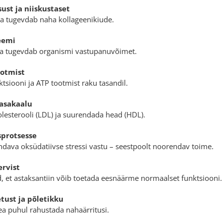
ust ja niiskustaset
ja tugevdab naha kollageenikiude.
eemi
 ja tugevdab organismi vastupanuvõimet.
ootmist
tsiooni ja ATP tootmist raku tasandil.
tasakaalu
lesterooli (LDL) ja suurendada head (HDL).
sprotsesse
ndava oksüdatiivse stressi vastu – seestpoolt noorendav toime.
ervist
, et astaksantiin võib toetada eesnäärme normaalset funktsiooni.
ust ja põletikku
ea puhul rahustada nahaärritusi.