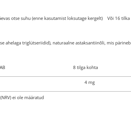
äevas otse suhu (enne kasutamist loksutage kergelt) Või 16 tilka
e ahelaga triglütseriidid), naturaalne astaksantiinõli, mis pärine
NUS SISALDAB 8 tilga kohta 
ksantiin 4 
(NRV) ei ole määratud