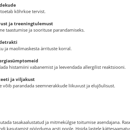
sidekude
 toetab kõhrkoe tervist.
ust ja treeningtulemust
rne taastumise ja soorituse parandamiseks.
detrakti
u ja maolimaskesta ärrituste korral.
llergiasümptomeid
ada histamiini vabanemist ja leevendada allergilist reaktsiooni.
eeti ja viljakust
e võib parandada seemnerakkude liikuvust ja elujõulisust.
sutada tasakaalustatud ja mitmekülgse toitumise asendajana. Ras
ndi kasutamist pöörduma arsti poole. Hoida lastele kättesaamatu