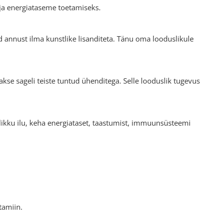
 ja energiataseme toetamiseks.
ud annust ilma kunstlike lisanditeta. Tänu oma looduslikule
se sageli teiste tuntud ühenditega. Selle looduslik tugevus
likku ilu, keha energiataset, taastumist, immuunsüsteemi
tamiin.