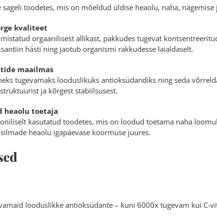
e sageli toodetes, mis on mõeldud üldise heaolu, naha, nägemise
rge kvaliteet
almistatud orgaanilisest allikast, pakkudes tugevat kontsentreerit
santiin hästi ning jaotub organismi rakkudesse laialdaselt.
tide maailmas
heks tugevamaks looduslikuks antioksüdandiks ning seda võrreldak
struktuurist ja kõrgest stabiilsusest.
d heaolu toetaja
iooniliselt kasutatud toodetes, mis on loodud toetama naha loomu
g silmade heaolu igapäevase koormuse juures.
sed
t
evamaid looduslikke antioksüdante – kuni 6000x tugevam kui C-vi