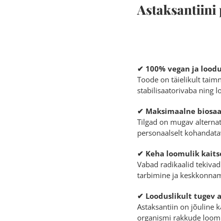
Astaksantiin
✔ 100% vegan ja loodu
Toode on täielikult taimn
stabilisaatorivaba ning l
✔ Maksimaalne biosaa
Tilgad on mugav alternat
personaalselt kohandata
✔ Keha loomulik kaits
Vabad radikaalid tekivad
tarbimine ja keskkonnamõ
✔ Looduslikult tugev 
Astaksantiin on jõuline 
organismi rakkude loomu