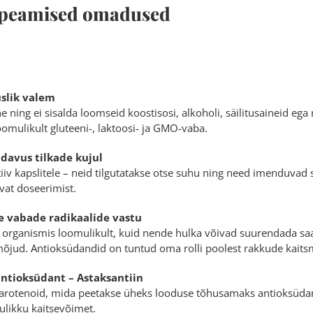
i peamised omadused
slik valem
e ning ei sisalda loomseid koostisosi, alkoholi, säilitusaineid ega
oomulikult gluteeni-, laktoosi- ja GMO-vaba.
davus tilkade kujul
iiv kapslitele – neid tilgutatakse otse suhu ning need imenduvad 
vat doseerimist.
e vabade radikaalide vastu
 organismis loomulikult, kuid nende hulka võivad suurendada saast
jud. Antioksüdandid on tuntud oma rolli poolest rakkude kaitsmi
antioksüdant – Astaksantiin
karotenoid, mida peetakse üheks looduse tõhusamaks antioksüdand
likku kaitsevõimet.