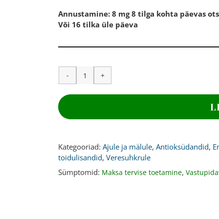
Annustamine: 8 mg 8 tilga kohta päevas ots
Või 16 tilka üle päeva
ASTAKSANTIIN,
8
mg,
L
30
ml
kogus
Kategooriad:
Ajule ja mälule
,
Antioksüdandid
,
E
toidulisandid
,
Veresuhkrule
Sümptomid:
,
Maksa tervise toetamine
Vastupid