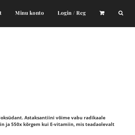
t
Minu konto
Login / Reg
ioksüdant. Astaksantiini võime vabu radikaale
n ja 550x kõrgem kui E-vitamiin, mis teadaolevalt