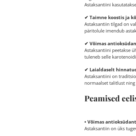
Astaksantiini kasutataks
✔ Taimne koostis ja kõ
Astaksantiin tilgad on v
päritolule imendub astak
✔ Võimas antioksüdan
Astaksantiini peetakse ü
tuleneb selle karotenoidi
✔ Laialdaselt hinnatu
Astaksantiini on tradits
normaalset talitlust nin
Peamised eeli
• Võimas antioksüdan
Astaksantiin on üks tug