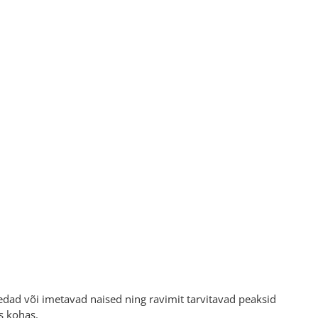
edad või imetavad naised ning ravimit tarvitavad peaksid
s kohas.