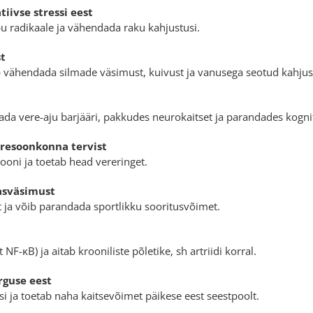
iivse stressi eest
bu radikaale ja vähendada raku kahjustusi.
st
b vähendada silmade väsimust, kuivust ja vanusega seotud kahjus
ada vere-aju barjääri, pakkudes neurokaitset ja parandades kognit
resoonkonna tervist
oni ja toetab head vereringet.
asväsimust
t ja võib parandada sportlikku sooritusvõimet.
NF-κB) ja aitab krooniliste põletike, sh artriidi korral.
rguse eest
 ja toetab naha kaitsevõimet päikese eest seestpoolt.