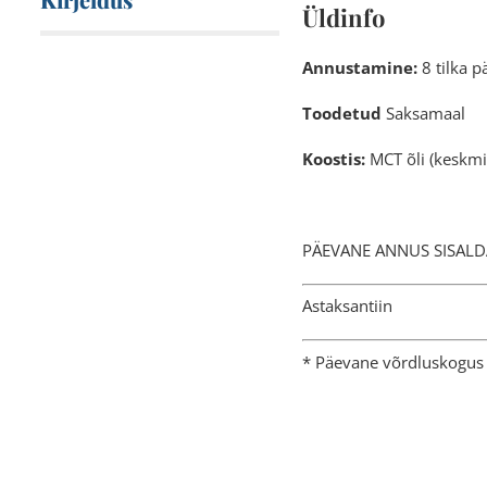
Üldinfo
Annustamine:
8 tilka p
Toodetud
Saksamaal
Koostis:
MCT õli (keskmis
PÄEVANE AN
Asta
* Päevane võrdluskogus 