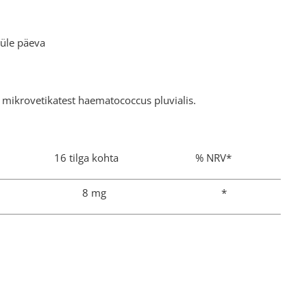
 üle päeva
b mikrovetikatest haematococcus pluvialis.
16 tilga kohta % NRV*
mg 8 mg *