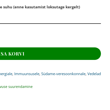
e suhu (enne kasutamist loksutage kergelt)
ISA KORVI
nergiale
,
Immuunsusele
,
Südame-veresoonkonnale
,
Vedelad
avuse suurendamine