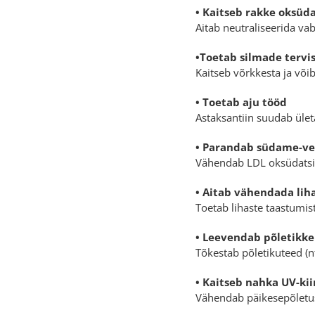
• Kaitseb rakke oksüdat
Aitab neutraliseerida va
•Toetab silmade tervi
Kaitseb võrkkesta ja või
• Toetab aju tööd
Astaksantiin suudab ület
• Parandab südame-ve
Vähendab LDL oksüdatsio
• Aitab vähendada lih
Toetab lihaste taastumis
• Leevendab põletikke
Tõkestab põletikuteed (nt 
• Kaitseb nahka UV-kii
Vähendab päikesepõletusi