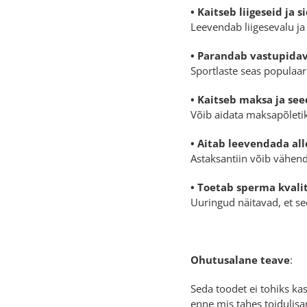
• Kaitseb liigeseid ja 
Leevendab liigesevalu ja
• Parandab vastupidav
Sportlaste seas populaa
• Kaitseb maksa ja see
Võib aidata maksapõletik
• Aitab leevendada a
Astaksantiin võib vähend
• Toetab sperma kvalit
Uuringud näitavad, et se
Ohutusalane teave
:
Seda toodet ei tohiks ka
enne mis tahes toidulisa