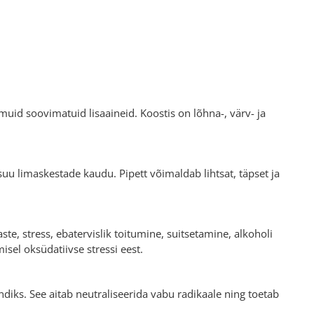
 muid soovimatuid lisaaineid. Koostis on lõhna-, värv- ja
suu limaskestade kaudu. Pipett võimaldab lihtsat, täpset ja
e, stress, ebatervislik toitumine, suitsetamine, alkoholi
sel oksüdatiivse stressi eest.
iks. See aitab neutraliseerida vabu radikaale ning toetab