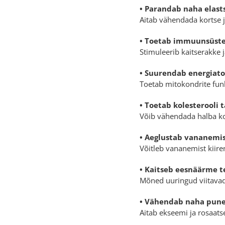
• Parandab naha elasts
Aitab vähendada kortse 
• Toetab immuunsüst
Stimuleerib kaitserakke
• Suurendab energiat
Toetab mitokondrite funk
• Toetab kolesterooli 
Võib vähendada halba ko
• Aeglustab vananemi
Võitleb vananemist kiire
• Kaitseb eesnäärme t
Mõned uuringud viitavad
• Vähendab naha punet
Aitab ekseemi ja rosaats