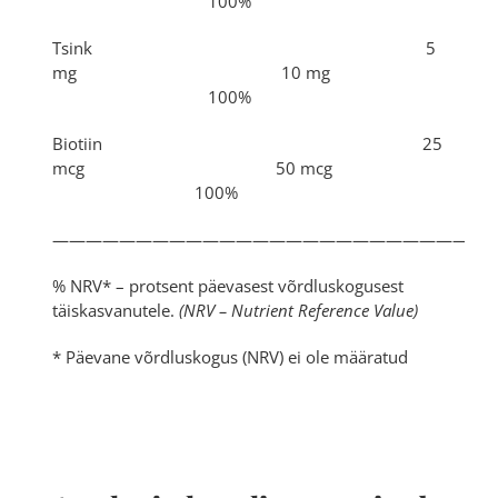
100%
Tsink 5
mg 10 mg
100%
Biotiin 25
mcg 50 mcg
100%
———————————————————————————
% NRV* – protsent päevasest võrdluskogusest
täiskasvanutele.
(NRV – Nutrient Reference Value)
* Päevane võrdluskogus (NRV) ei ole määratud