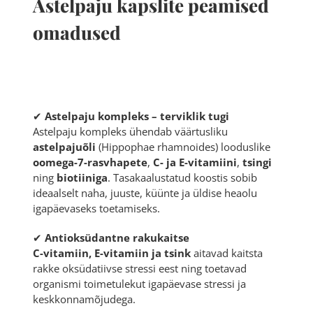
Astelpaju kapslite peamised
omadused
✔
Astelpaju kompleks – terviklik tugi
Astelpaju kompleks ühendab väärtusliku
astelpajuõli
(
Hippophae rhamnoides
) looduslike
oomega-7-rasvhapete
,
C- ja E-vitamiini
,
tsingi
ning
biotiiniga
. Tasakaalustatud koostis sobib
ideaalselt naha, juuste, küünte ja üldise heaolu
igapäevaseks toetamiseks.
✔
Antioksüdantne rakukaitse
C-vitamiin, E-vitamiin ja tsink
aitavad kaitsta
rakke oksüdatiivse stressi eest ning toetavad
organismi toimetulekut igapäevase stressi ja
keskkonnamõjudega.