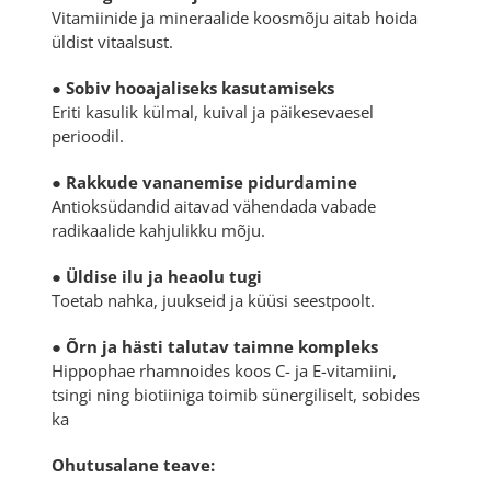
Vitamiinide ja mineraalide koosmõju aitab hoida
üldist vitaalsust.
● Sobiv hooajaliseks kasutamiseks
Eriti kasulik külmal, kuival ja päikesevaesel
perioodil.
● Rakkude vananemise pidurdamine
Antioksüdandid aitavad vähendada vabade
radikaalide kahjulikku mõju.
● Üldise ilu ja heaolu tugi
Toetab nahka, juukseid ja küüsi seestpoolt.
● Õrn ja hästi talutav taimne kompleks
Hippophae rhamnoides
koos C- ja E-vitamiini,
tsingi ning biotiiniga toimib sünergiliselt, sobides
ka
Ohutusalane teave: