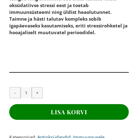
oksüdatiivse stressi eest ja toetab
immuunsüsteemi ning üldist heaolutunnet.
Taimne ja hästi talutav kompleks sobib
igapäevaseks kasutamiseks, eriti stressirohketel ja
hooajaliselt muutuvatel perioodidel.
ASTELPAJU
KAPSLID,
400
LISA KORVI
mg,180kapslit
kogus
Kategooriad:
Antioksüdandid
,
Immuunsusele