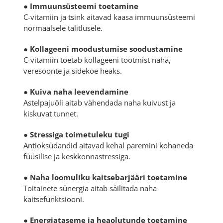
● Immuunsüsteemi toetamine
C-vitamiin ja tsink aitavad kaasa immuunsüsteemi
normaalsele talitlusele.
● Kollageeni moodustumise soodustamine
C-vitamiin toetab kollageeni tootmist naha,
veresoonte ja sidekoe heaks.
● Kuiva naha leevendamine
Astelpajuõli aitab vähendada naha kuivust ja
kiskuvat tunnet.
● Stressiga toimetuleku tugi
Antioksüdandid aitavad kehal paremini kohaneda
füüsilise ja keskkonnastressiga.
● Naha loomuliku kaitsebarjääri toetamine
Toitainete sünergia aitab säilitada naha
kaitsefunktsiooni.
● Energiataseme ja heaolutunde toetamine