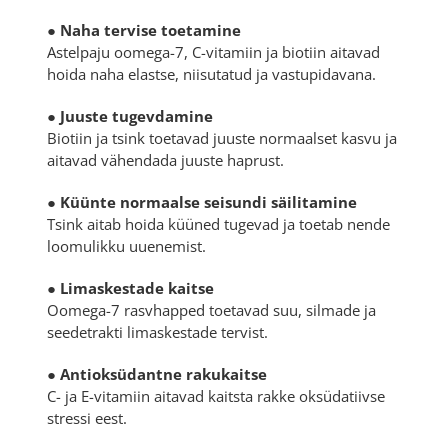
● Naha tervise toetamine
Astelpaju oomega-7, C-vitamiin ja biotiin aitavad
hoida naha elastse, niisutatud ja vastupidavana.
● Juuste tugevdamine
Biotiin ja tsink toetavad juuste normaalset kasvu ja
aitavad vähendada juuste haprust.
● Küünte normaalse seisundi säilitamine
Tsink aitab hoida küüned tugevad ja toetab nende
loomulikku uuenemist.
● Limaskestade kaitse
Oomega-7 rasvhapped toetavad suu, silmade ja
seedetrakti limaskestade tervist.
● Antioksüdantne rakukaitse
C- ja E-vitamiin aitavad kaitsta rakke oksüdatiivse
stressi eest.