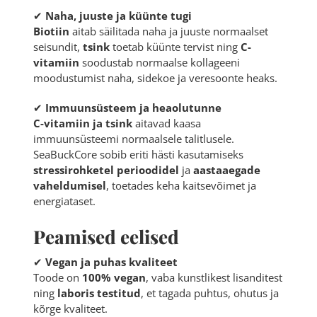
✔
Naha, juuste ja küünte tugi
Biotiin
aitab säilitada naha ja juuste normaalset
seisundit,
tsink
toetab küünte tervist ning
C-
vitamiin
soodustab normaalse kollageeni
moodustumist naha, sidekoe ja veresoonte heaks.
✔
Immuunsüsteem ja heaolutunne
C-vitamiin ja tsink
aitavad kaasa
immuunsüsteemi normaalsele talitlusele.
SeaBuckCore sobib eriti hästi kasutamiseks
stressirohketel perioodidel
ja
aastaaegade
vaheldumisel
, toetades keha kaitsevõimet ja
energiataset.
Peamised eelised
✔
Vegan ja puhas kvaliteet
Toode on
100% vegan
, vaba kunstlikest lisanditest
ning
laboris testitud
, et tagada puhtus, ohutus ja
kõrge kvaliteet.