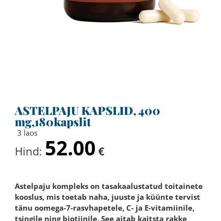
ASTELPAJU KAPSLID, 400
mg,180kapslit
3 laos
52.00
Hind:
€
Astelpaju kompleks on tasakaalustatud toitainete
kooslus, mis toetab naha, juuste ja küünte tervist
tänu oomega-7-rasvhapetele, C- ja E-vitamiinile,
tsingile ning biotiinile. See aitab kaitsta rakke