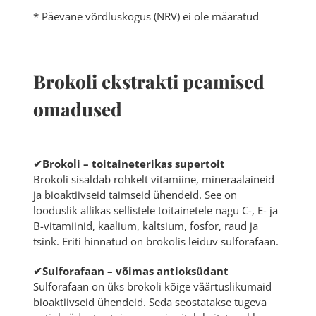
* Päevane võrdluskogus (NRV) ei ole määratud
Brokoli ekstrakti peamised
omadused
✔Brokoli – toitaineterikas supertoit
Brokoli sisaldab rohkelt vitamiine, mineraalaineid
ja bioaktiivseid taimseid ühendeid. See on
looduslik allikas sellistele toitainetele nagu C-, E- ja
B-vitamiinid, kaalium, kaltsium, fosfor, raud ja
tsink. Eriti hinnatud on brokolis leiduv sulforafaan.
✔Sulforafaan – võimas antioksüdant
Sulforafaan on üks brokoli kõige väärtuslikumaid
bioaktiivseid ühendeid. Seda seostatakse tugeva