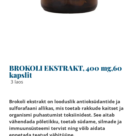
BROKOLI EKSTRAKT, 400 mg,60
kapslit
3 laos
Brokoli ekstrakt on looduslik antioksüdantide ja
sulforafaani allikas, mis toetab rakkude kaitset ja
organismi puhastumist toksiinidest. See aitab
vähendada põletikku, toetab südame, silmade ja
immuunsüsteemi tervist ning võib aidata
ennetada teatud vähitüüpe.