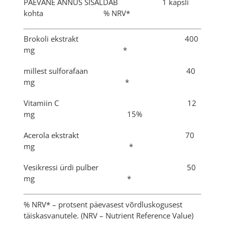
PÄEVANE ANNUS SISALDAB 1 kapsli
kohta % NRV*
Brokoli ekstrakt 400
mg *
millest sulforafaan 40
mg *
Vitamiin C 12
mg 15%
Acerola ekstrakt 70
mg *
Vesikressi ürdi pulber 50
mg *
% NRV* – protsent päevasest võrdluskogusest
täiskasvanutele. (NRV – Nutrient Reference Value)