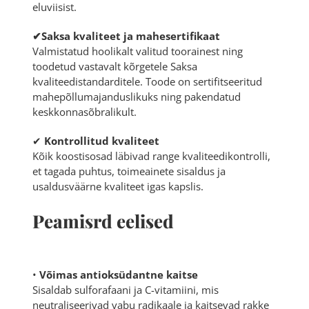
eluviisist.
✔Saksa kvaliteet ja mahesertifikaat
Valmistatud hoolikalt valitud toorainest ning
toodetud vastavalt kõrgetele Saksa
kvaliteedistandarditele. Toode on sertifitseeritud
mahepõllumajanduslikuks ning pakendatud
keskkonnasõbralikult.
✔
Kontrollitud kvaliteet
Kõik koostisosad läbivad range kvaliteedikontrolli,
et tagada puhtus, toimeainete sisaldus ja
usaldusväärne kvaliteet igas kapslis.
Peamisrd eelised
•
Võimas antioksüdantne kaitse
Sisaldab sulforafaani ja C-vitamiini, mis
neutraliseerivad vabu radikaale ja kaitsevad rakke