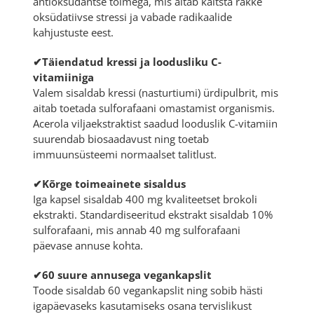
antioksüdantse toimega, mis aitab kaitsta rakke
oksüdatiivse stressi ja vabade radikaalide
kahjustuste eest.
✔Täiendatud kressi ja loodusliku C-
vitamiiniga
Valem sisaldab kressi (nasturtiumi) ürdipulbrit, mis
aitab toetada sulforafaani omastamist organismis.
Acerola viljaekstraktist saadud looduslik C-vitamiin
suurendab biosaadavust ning toetab
immuunsüsteemi normaalset talitlust.
✔Kõrge toimeainete sisaldus
Iga kapsel sisaldab 400 mg kvaliteetset brokoli
ekstrakti. Standardiseeritud ekstrakt sisaldab 10%
sulforafaani, mis annab 40 mg sulforafaani
päevase annuse kohta.
✔60 suure annusega vegankapslit
Toode sisaldab 60 vegankapslit ning sobib hästi
igapäevaseks kasutamiseks osana tervislikust