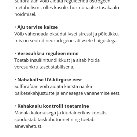
Sulforafaan võib aidata reguleerida östrogeeni
metabolismi, olles kasulik hormonaalse tasakaalu
hoidmisel.
•
Aju tervise kaitse
Võib vähendada oksüdatiivset stressi ja põletikku,
mis on seotud neurodegeneratiivsete haigustega.
•
Veresuhkru reguleerimine
Toetab insuliinitundlikkust ja aitab hoida
veresuhkru taset stabiilsena.
•
Nahakaitse UV-kiirguse eest
Sulforafaan võib aidata kaitsta nahka
päikesekahjustuste ja enneaegse vananemise eest.
•
Kehakaalu kontrolli toetamine
Madala kalorsusega ja kiudainerikas koostis
soodustab täiskõhutunnet ning toetab
ainevahetust.