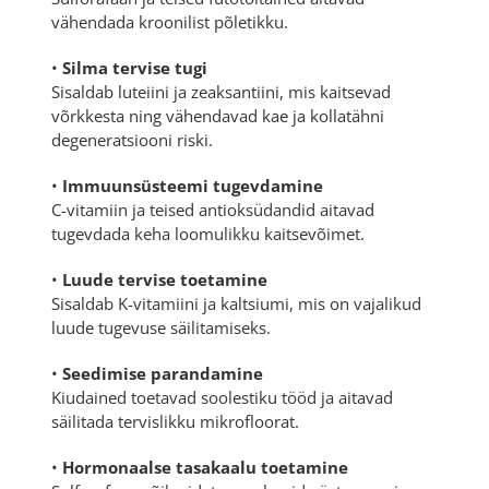
vähendada kroonilist põletikku.
•
Silma tervise tugi
Sisaldab luteiini ja zeaksantiini, mis kaitsevad
võrkkesta ning vähendavad kae ja kollatähni
degeneratsiooni riski.
•
Immuunsüsteemi tugevdamine
C-vitamiin ja teised antioksüdandid aitavad
tugevdada keha loomulikku kaitsevõimet.
•
Luude tervise toetamine
Sisaldab K-vitamiini ja kaltsiumi, mis on vajalikud
luude tugevuse säilitamiseks.
•
Seedimise parandamine
Kiudained toetavad soolestiku tööd ja aitavad
säilitada tervislikku mikrofloorat.
•
Hormonaalse tasakaalu toetamine