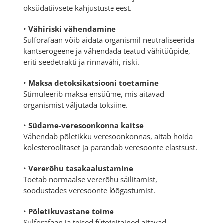
oksüdatiivsete kahjustuste eest.
•
Vähiriski vähendamine
Sulforafaan võib aidata organismil neutraliseerida
kantserogeene ja vähendada teatud vähitüüpide,
eriti seedetrakti ja rinnavähi, riski.
•
Maksa detoksikatsiooni toetamine
Stimuleerib maksa ensüüme, mis aitavad
organismist väljutada toksiine.
•
Südame-veresoonkonna kaitse
Vähendab põletikku veresoonkonnas, aitab hoida
kolesteroolitaset ja parandab veresoonte elastsust.
•
Vererõhu tasakaalustamine
Toetab normaalse vererõhu säilitamist,
soodustades veresoonte lõõgastumist.
•
Põletikuvastane toime
Sulforafaan ja teised fütotoitained aitavad