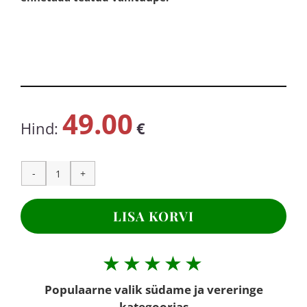
49.00
Hind:
€
BROKOLI
EKSTRAKT,
400
LISA KORVI
mg,60
kapslit
kogus
★★★★★
Populaarne valik südame ja vereringe
kategoorias