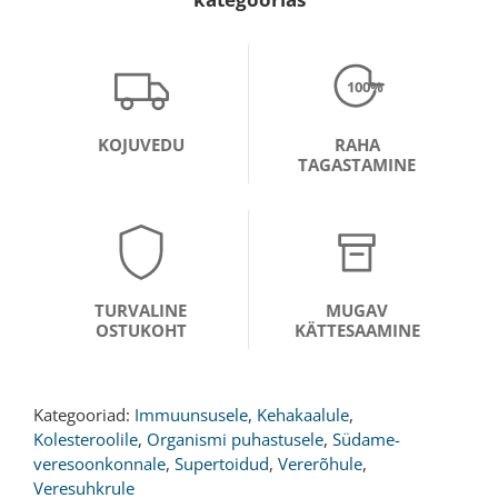
100%
KOJUVEDU
RAHA
TAGASTAMINE
TURVALINE
MUGAV
OSTUKOHT
KÄTTESAAMINE
Kategooriad:
Immuunsusele
,
Kehakaalule
,
Kolesteroolile
,
Organismi puhastusele
,
Südame-
veresoonkonnale
,
Supertoidud
,
Vererõhule
,
Veresuhkrule