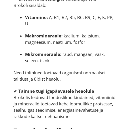
Brokoli sisaldab:
Vitamiine:
A, B1, B2, B5, B6, B9, C, E, K, PP,
U
Makromineraale:
kaalium, kaltsium,
magneesium, naatrium, fosfor
Mikromineraale:
raud, mangaan, vask,
seleen, tsink
Need toitained toetavad organismi normaalset
talitlust ja üldist heaolu.
✔ Taimne tugi igapäevasele heaolule
Brokolis leiduvad looduslikud kiudained, vitamiinid
ja mineraalid toetavad keha loomulikke protsesse,
sealhulgas seedimise, energiaainevahetuse ja
rakkude kaitse mehhanisme.