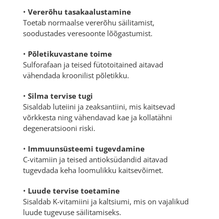
•
Vererõhu tasakaalustamine
Toetab normaalse vererõhu säilitamist,
soodustades veresoonte lõõgastumist.
•
Põletikuvastane toime
Sulforafaan ja teised fütotoitained aitavad
vähendada kroonilist põletikku.
•
Silma tervise tugi
Sisaldab luteiini ja zeaksantiini, mis kaitsevad
võrkkesta ning vähendavad kae ja kollatähni
degeneratsiooni riski.
•
Immuunsüsteemi tugevdamine
C-vitamiin ja teised antioksüdandid aitavad
tugevdada keha loomulikku kaitsevõimet.
•
Luude tervise toetamine
Sisaldab K-vitamiini ja kaltsiumi, mis on vajalikud
luude tugevuse säilitamiseks.