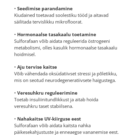
•
Seedimise parandamine
Kiudained toetavad soolestiku tööd ja aitavad
säilitada tervislikku mikrofloorat.
•
Hormonaalse tasakaalu toetamine
Sulforafaan võib aidata reguleerida östrogeeni
metabolismi, olles kasulik hormonaalse tasakaalu
hoidmisel.
•
Aju tervise kaitse
Võib vähendada oksüdatiivset stressi ja põletikku,
mis on seotud neurodegeneratiivsete haigustega.
•
Veresuhkru reguleerimine
Toetab insuliinitundlikkust ja aitab hoida
veresuhkru taset stabiilsena.
•
Nahakaitse UV-kiirguse eest
Sulforafaan võib aidata kaitsta nahka
päikesekahjustuste ja enneaegse vananemise eest.