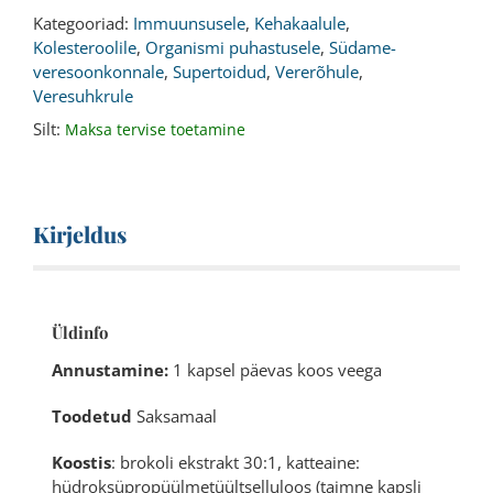
Kategooriad:
Immuunsusele
,
Kehakaalule
,
Kolesteroolile
,
Organismi puhastusele
,
Südame-
veresoonkonnale
,
Supertoidud
,
Vererõhule
,
Veresuhkrule
Silt:
Maksa tervise toetamine
Kirjeldus
Üldinfo
Annustamine:
1 kapsel päevas koos veega
Toodetud
Saksamaal
Koostis
: brokoli ekstrakt 30:1, katteaine:
hüdroksüpropüülmetüültselluloos (taimne kapsli