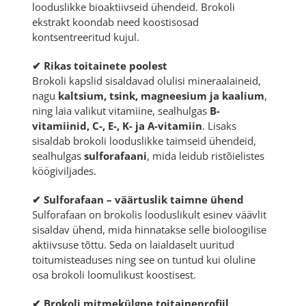
looduslikke bioaktiivseid ühendeid. Brokoli
ekstrakt koondab need koostisosad
kontsentreeritud kujul.
✔ Rikas toitainete poolest
Brokoli kapslid sisaldavad olulisi mineraalaineid,
nagu
kaltsium, tsink, magneesium ja kaalium
,
ning laia valikut vitamiine, sealhulgas
B-
vitamiinid, C-, E-, K- ja A-vitamiin
. Lisaks
sisaldab brokoli looduslikke taimseid ühendeid,
sealhulgas
sulforafaani
, mida leidub ristõielistes
köögiviljades.
✔ Sulforafaan – väärtuslik taimne ühend
Sulforafaan on brokolis looduslikult esinev väävlit
sisaldav ühend, mida hinnatakse selle bioloogilise
aktiivsuse tõttu. Seda on laialdaselt uuritud
toitumisteaduses ning see on tuntud kui oluline
osa brokoli loomulikust koostisest.
✔ Brokoli mitmekülgne toitaineprofiil