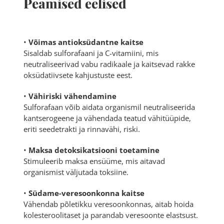
Peamised eelised
•
Võimas antioksüdantne kaitse
Sisaldab sulforafaani ja C-vitamiini, mis
neutraliseerivad vabu radikaale ja kaitsevad rakke
oksüdatiivsete kahjustuste eest.
•
Vähiriski vähendamine
Sulforafaan võib aidata organismil neutraliseerida
kantserogeene ja vähendada teatud vähitüüpide,
eriti seedetrakti ja rinnavähi, riski.
•
Maksa detoksikatsiooni toetamine
Stimuleerib maksa ensüüme, mis aitavad
organismist väljutada toksiine.
•
Südame-veresoonkonna kaitse
Vähendab põletikku veresoonkonnas, aitab hoida
kolesteroolitaset ja parandab veresoonte elastsust.