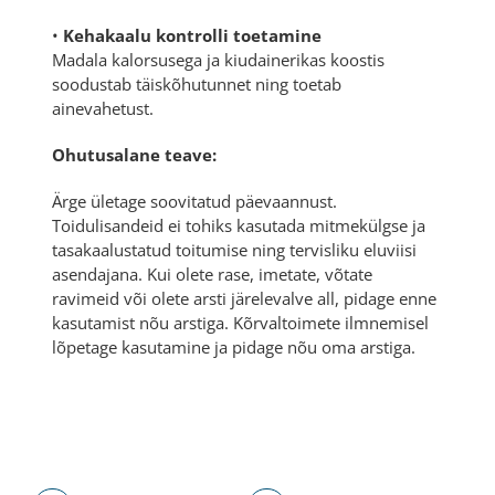
•
Kehakaalu kontrolli toetamine
Madala kalorsusega ja kiudainerikas koostis
soodustab täiskõhutunnet ning toetab
ainevahetust.
Ohutusalane teave:
Ärge ületage soovitatud päevaannust.
Toidulisandeid ei tohiks kasutada mitmekülgse ja
tasakaalustatud toitumise ning tervisliku eluviisi
asendajana. Kui olete rase, imetate, võtate
ravimeid või olete arsti järelevalve all, pidage enne
kasutamist nõu arstiga. Kõrvaltoimete ilmnemisel
lõpetage kasutamine ja pidage nõu oma arstiga.