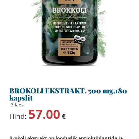
BROKOLI EKSTRAKT, 500 mg,180
kapslit
3 laos
57.00
Hind:
€
Brokoli ekstrakt on looduslik antioksüdantide ja