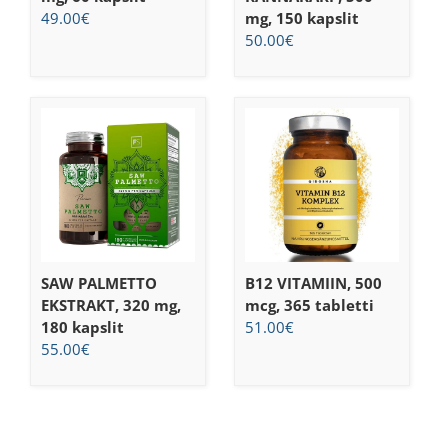
49.00
€
mg, 150 kapslit
50.00
€
SAW PALMETTO
B12 VITAMIIN, 500
EKSTRAKT, 320 mg,
mcg, 365 tabletti
180 kapslit
51.00
€
55.00
€