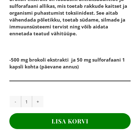
sulforafaani allikas, mis toetab rakkude kaitset ja
organismi puhastumist toksiinidest. See aitab
vähendada põletikku, toetab südame, silmade ja
immuunsüsteemi tervist ning võib aidata
ennetada teatud vähitüüpe.
-500 mg brokoli ekstrakti ja 50 mg sulforafaani 1
kapsli kohta (päevane annus)
BROKOLI
EKSTRAKT,
500
LISA KORVI
mg,180
kapslit
kogus