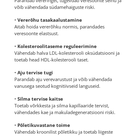
Parandab vereringet, tugevdab veresoonte seinu ja
võib vähendada südamehaiguste riski.
•
Vererõhu tasakaalustamine
Aitab hoida vererõhku normis, parandades
veresoonte elastsust.
•
Kolesteroolitaseme reguleerimine
Vähendab halva LDL-kolesterooli oksüdatsiooni ja
toetab head HDL-kolesterooli taset.
•
Aju tervise tugi
Parandab aju verevarustust ja võib vähendada
vanusega seotud kognitiivseid languseid.
•
Silma tervise kaitse
Toetab võrkkesta ja silma kapillaaride tervist,
vähendades kae ja makuladegeneratsiooni riski.
•
Põletikuvastane toime
Vähendab kroonilist põletikku ja toetab liigeste