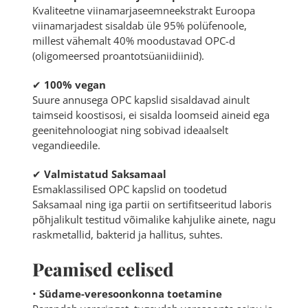
Kvaliteetne viinamarjaseemneekstrakt Euroopa
viinamarjadest sisaldab üle 95% polüfenoole,
millest vähemalt 40% moodustavad OPC-d
(oligomeersed proantotsüaniidiinid).
✔
100% vegan
Suure annusega OPC kapslid sisaldavad ainult
taimseid koostisosi, ei sisalda loomseid aineid ega
geenitehnoloogiat ning sobivad ideaalselt
vegandieedile.
✔
Valmistatud Saksamaal
Esmaklassilised OPC kapslid on toodetud
Saksamaal ning iga partii on sertifitseeritud laboris
põhjalikult testitud võimalike kahjulike ainete, nagu
raskmetallid, bakterid ja hallitus, suhtes.
Peamised eelised
•
Südame-veresoonkonna toetamine