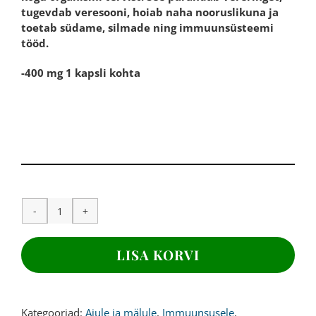
tugevdab veresooni, hoiab naha nooruslikuna ja
toetab südame, silmade ning immuunsüsteemi
tööd.
-400 mg 1 kapsli kohta
OPC
VIINAMARJASEEMNE
EKSTRAKT,
LISA KORVI
400
mg,
240
kapslit
Kategooriad:
Ajule ja mälule
,
Immuunsusele
,