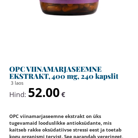
OPC VIINAMARJASEEMNE
EKSTRAKT, 400 mg, 240 kapslit
3 laos
52.00
Hind:
€
OPC viinamarjaseemne ekstrakt on üks
tugevamaid looduslikke antioksüdante, mis
kaitseb rakke oksüdatiivse stressi eest ja toetab
kogu organismi tervist. See parandab vereringet,