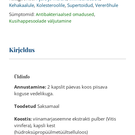
kogus
Kehakaalule
,
Kolesteroolile
,
Supertoidud
,
Vererõhule
Sümptomid:
,
Antibakteriaalsed omadused
Kusihappesoolade väljutamine
Kirjeldus
Üldinfo
Annustamine:
2 kapslit päevas koos piisava
koguse vedelikuga.
Toodetud
Saksamaal
Koostis:
viinamarjaseemne ekstrakti pulber (Vitis
vinifera), kapsli kest
(hüdroksüpropüülmetüültselluloos)