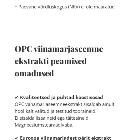
* Päevane võrdluskogus (NRV) ei ole määratud
OPC viinamarjaseemne
ekstrakti peamised
omadused
✔
Kvaliteetsed ja puhtad koostisosad
OPC viinamarjaseemneekstrakt sisaldab ainult
hoolikalt valitud ja testitud tooraineid.
Ei sisalda lisaaineid ega täiteaineid.
Magneesiumstearaadivaba.
✔
Euroopa viinamarjadest pärit ekstrakt