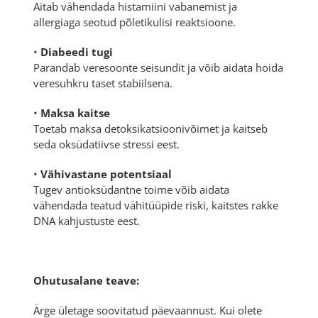
Aitab vähendada histamiini vabanemist ja
allergiaga seotud põletikulisi reaktsioone.
•
Diabeedi tugi
Parandab veresoonte seisundit ja võib aidata hoida
veresuhkru taset stabiilsena.
•
Maksa kaitse
Toetab maksa detoksikatsioonivõimet ja kaitseb
seda oksüdatiivse stressi eest.
•
Vähivastane potentsiaal
Tugev antioksüdantne toime võib aidata
vähendada teatud vähitüüpide riski, kaitstes rakke
DNA kahjustuste eest.
Ohutusalane teave:
Ärge ületage soovitatud päevaannust. Kui olete