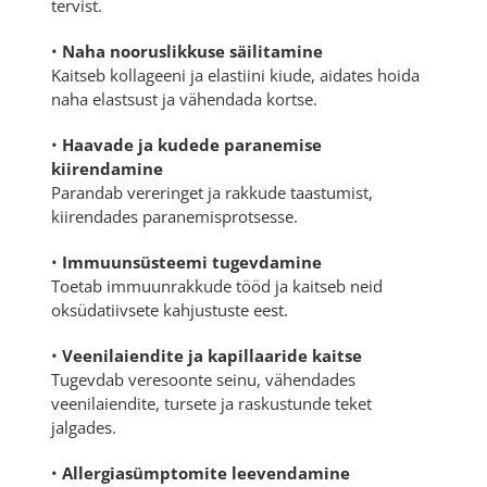
tervist.
•
Naha nooruslikkuse säilitamine
Kaitseb kollageeni ja elastiini kiude, aidates hoida
naha elastsust ja vähendada kortse.
•
Haavade ja kudede paranemise
kiirendamine
Parandab vereringet ja rakkude taastumist,
kiirendades paranemisprotsesse.
•
Immuunsüsteemi tugevdamine
Toetab immuunrakkude tööd ja kaitseb neid
oksüdatiivsete kahjustuste eest.
•
Veenilaiendite ja kapillaaride kaitse
Tugevdab veresoonte seinu, vähendades
veenilaiendite, tursete ja raskustunde teket
jalgades.
•
Allergiasümptomite leevendamine