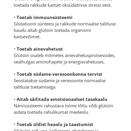
toetada rakkude kaitset oksüdatiivse stressi eest.
•
Toetab immuunsüsteemi
Glutatiooni sünteesi ja rakkude normaalse talitluse
kaudu aitab glütsiin toetada organismi
kaitsevõimet.
•
Toetab ainevahetust
Glütsiin osaleb mitmetes ainevahetusprotsessides,
sealhulgas aminohapete ja energiavahetuses.
•
Toetab südame-veresoonkonna tervist
Seostatakse südame ja veresoonte normaalse
talitluse toetamisega.
•
Aitab säilitada emotsionaalset tasakaalu
Närvisüsteemi rahustava toime tõttu võib glütsiin
aidata toetada rahulikumat meeleolu.
•
Toetab üldist heaolu ja taastumist
Glütsiini roll une, kollageeni, glutatiooni ja