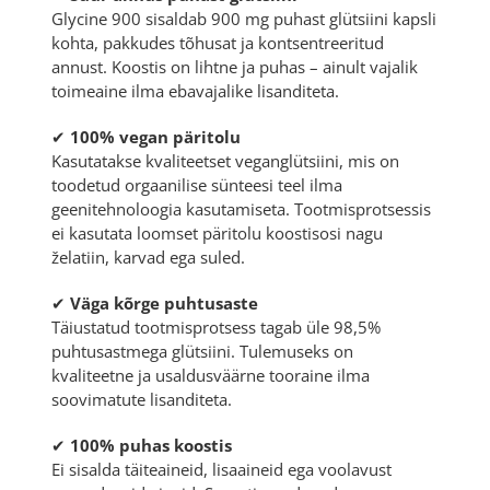
Glycine 900 sisaldab 900 mg puhast glütsiini kapsli
kohta, pakkudes tõhusat ja kontsentreeritud
annust. Koostis on lihtne ja puhas – ainult vajalik
toimeaine ilma ebavajalike lisanditeta.
✔
100% vegan päritolu
Kasutatakse kvaliteetset veganglütsiini, mis on
toodetud orgaanilise sünteesi teel ilma
geenitehnoloogia kasutamiseta. Tootmisprotsessis
ei kasutata loomset päritolu koostisosi nagu
želatiin, karvad ega suled.
✔
Väga kõrge puhtusaste
Täiustatud tootmisprotsess tagab üle 98,5%
puhtusastmega glütsiini. Tulemuseks on
kvaliteetne ja usaldusväärne tooraine ilma
soovimatute lisanditeta.
✔
100% puhas koostis
Ei sisalda täiteaineid, lisaaineid ega voolavust