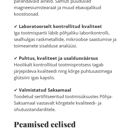
parandavaid aineid. Samuti puuduvad
magneesiumstearaat ja muud ebavajalikud
koostisosad.
✔
Laboratoorselt kontrollitud kvaliteet
Iga tootmispartii läbib põhjaliku laborikontrolli,
sealhulgas raskmetallide, mikroobse saastumise ja
toimeainete sisalduse analüüsi.
✔
Puhtus, kvaliteet ja usaldusväärsus
Hoolikalt kontrollitud tootmisprotsess tagab
järjepideva kvaliteedi ning kõrge puhtusastmega
glütsiini igas kapslis.
✔
Valmistatud Saksamaal
Toodetud sertifitseeritud tootmisüksustes Põhja-
Saksamaal vastavalt kõrgetele kvaliteedi- ja
ohutusstandarditele.
Peamised eelised