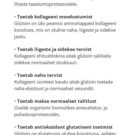
lihaste taastumisprotsessidele.
•
Toetab kollageeni moodustumist
Glütsiin on üks peamisi aminohappeid kollageeni
koostises, mis on oluline naha, liigeste ja sidekoe
jaoks.
•
Toetab liigeste ja sidekoe tervist
Kollageeni ehitusblokina aitab glütsiin säilitada
sidekoe normaalset struktuuri.
•
Toetab naha tervist
Kollageeni sünteesi kaudu aitab glütsiin toetada
naha elastsust ja normaalset seisundit.
•
Toetab maksa normaalset talitlust
Osaleb organismi loomulikes ainevahetus- ja
puhastusprotsessides.
•
Toetab antioksüdant glutatiooni tootmist
Glütsiin on glutatiooni oluline koostisosa, aidates