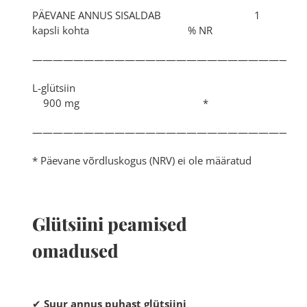
PÄEVANE ANNUS SISALDAB 1
kapsli kohta % NR
——————————————————————————
L-glütsiin
900 mg *
——————————————————————————
* Päevane võrdluskogus (NRV) ei ole määratud
Glütsiini peamised
omadused
✔
Suur annus puhast glütsiini