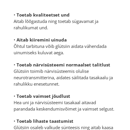
•
Toetab kvaliteetset und
Aitab lõõgastuda ning toetab sügavamat ja
rahulikumat und.
•
Aitab kiiremini uinuda
Õhtul tarbituna võib glütsiin aidata vähendada
uinumiseks kuluvat aega.
•
Toetab närvisüsteemi normaalset talitlust
Glütsiin toimib närvisüsteemis olulise
neurotransmitterina, aidates säilitada tasakaalu ja
rahulikku enesetunnet.
•
Toetab vaimset jõudlust
Hea uni ja närvisüsteemi tasakaal aitavad
parandada keskendumisvõimet ja vaimset selgust.
•
Toetab lihaste taastumist
Glütsiin osaleb valkude sünteesis ning aitab kaasa