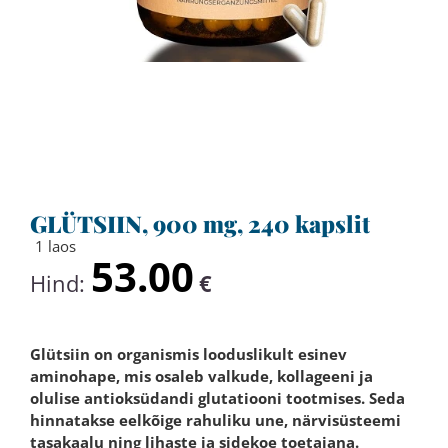
GLÜTSIIN, 900 mg, 240 kapslit
1 laos
53.00
Hind:
€
Glütsiin on organismis looduslikult esinev
aminohape, mis osaleb valkude, kollageeni ja
olulise antioksüdandi glutatiooni tootmises. Seda
hinnatakse eelkõige rahuliku une, närvisüsteemi
tasakaalu ning lihaste ja sidekoe toetajana.