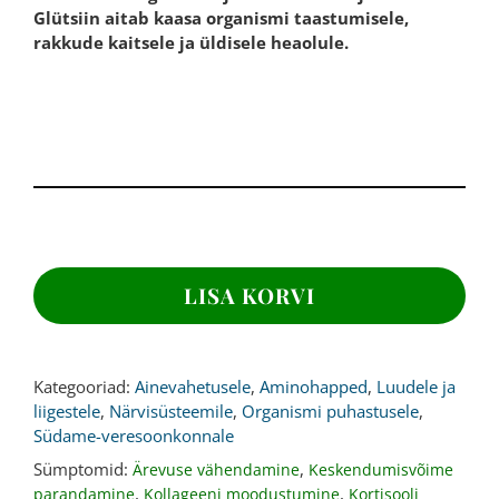
Glütsiin aitab kaasa organismi taastumisele,
rakkude kaitsele ja üldisele heaolule.
GLÜTSIIN,
900
LISA KORVI
mg,
240
kapslit
kogus
Kategooriad:
Ainevahetusele
,
Aminohapped
,
Luudele ja
liigestele
,
Närvisüsteemile
,
Organismi puhastusele
,
Südame-veresoonkonnale
Sümptomid:
,
Ärevuse vähendamine
Keskendumisvõime
,
,
parandamine
Kollageeni moodustumine
Kortisooli