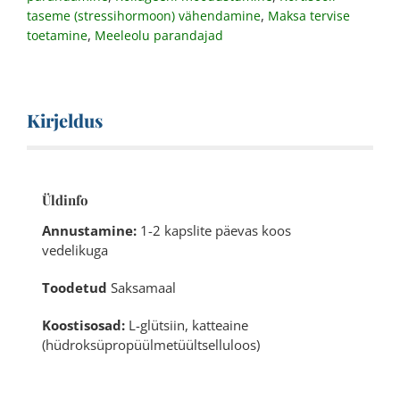
,
taseme (stressihormoon) vähendamine
Maksa tervise
,
toetamine
Meeleolu parandajad
Kirjeldus
Üldinfo
Annustamine:
1-2 kapslite päevas koos
vedelikuga
Toodetud
Saksamaal
Koostisosad:
L-glütsiin, katteaine
(hüdroksüpropüülmetüültselluloos)