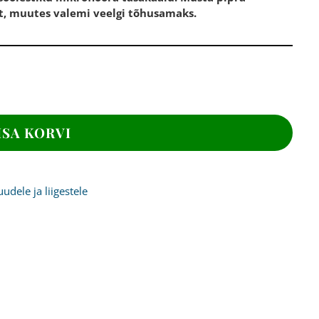
, muutes valemi veelgi tõhusamaks.
ISA KORVI
uudele ja liigestele