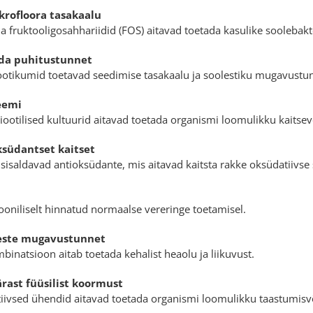
krofloora tasakaalu
ja fruktooligosahhariidid (FOS) aitavad toetada kasulike soolebakt
da puhitustunnet
ootikumid toetavad seedimise tasakaalu ja soolestiku mugavustu
eemi
iootilised kultuurid aitavad toetada organismi loomulikku kaitse
südantset kaitset
sisaldavad antioksüdante, mis aitavad kaitsta rakke oksüdatiivse s
iooniliselt hinnatud normaalse vereringe toetamisel.
igeste mugavustunnet
binatsioon aitab toetada kehalist heaolu ja liikuvust.
rast füüsilist koormust
tiivsed ühendid aitavad toetada organismi loomulikku taastumisv