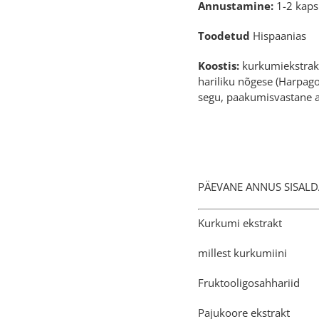
Annustamine:
1-2 kapsl
Toodetud
Hispaanias
Koostis:
kurkumiekstrakt 
hariliku nõgese (Harpago
segu, paakumisvastane ai
PÄEVANE ANN
Kurkum
millest
Fruktoo
Pajuko