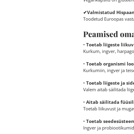
✔Valmistatud Hispaani
Toodetud Euroopas vastav
Peamised om
•
Toetab liigeste liiku
Kurkum, ingver, harpagof
•
Toetab organismi lo
Kurkumiin, ingver ja tei
•
Toetab liigeste ja si
Valem aitab säilitada liig
•
Aitab säilitada füüsil
Toetab liikuvust ja mugav
•
Toetab seedesüsteemi
Ingver ja probiootikumid