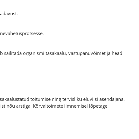
aadavust.
inevahetusprotsesse.
b säilitada organismi tasakaalu, vastupanuvõimet ja head
akaalustatud toitumise ning tervisliku eluviisi asendajana.
amist nõu arstiga. Kõrvaltoimete ilmnemisel lõpetage