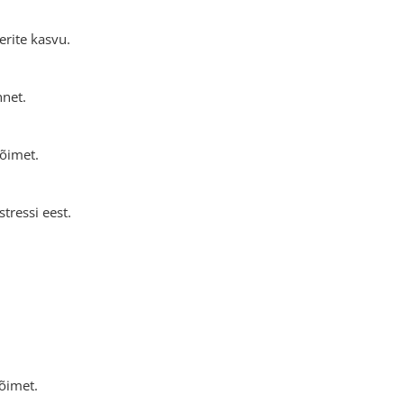
erite kasvu.
nnet.
võimet.
tressi eest.
õimet.