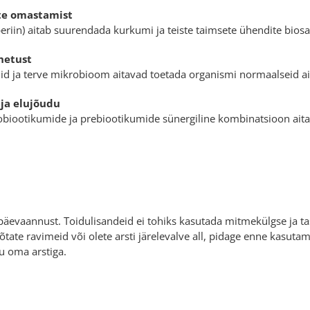
te omastamist
periin) aitab suurendada kurkumi ja teiste taimsete ühendite bios
hetust
id ja terve mikrobioom aitavad toetada organismi normaalseid a
 ja elujõudu
obiootikumide ja prebiootikumide sünergiline kombinatsioon aita
päevaannust. Toidulisandeid ei tohiks kasutada mitmekülgse ja tas
võtate ravimeid või olete arsti järelevalve all, pidage enne kasut
u oma arstiga.