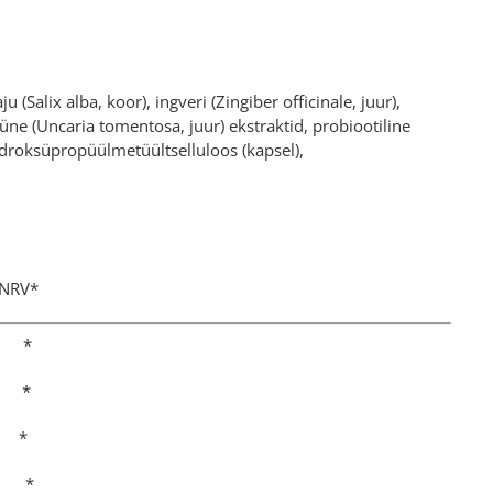
(Salix alba, koor), ingveri (Zingiber officinale, juur),
üne (Uncaria tomentosa, juur) ekstraktid, probiootiline
üdroksüpropüülmetüültselluloos (kapsel),
RV*
 *
 *
 *
 *