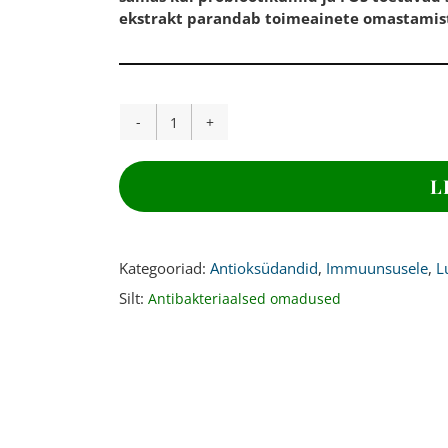
ekstrakt parandab toimeainete omastamist
KURKUM
KOMPLEKS,120
kapslit
L
kogus
Kategooriad:
Antioksüdandid
,
Immuunsusele
,
L
Silt:
Antibakteriaalsed omadused