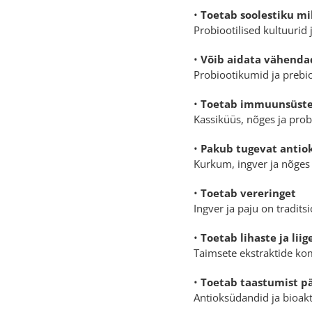
•
Toetab soolestiku mi
Probiootilised kultuurid 
•
Võib aidata vähenda
Probiootikumid ja prebi
•
Toetab immuunsüst
Kassiküüs, nõges ja prob
•
Pakub tugevat antiok
Kurkum, ingver ja nõges 
•
Toetab vereringet
Ingver ja paju on tradits
•
Toetab lihaste ja li
Taimsete ekstraktide kom
•
Toetab taastumist pä
Antioksüdandid ja bioak