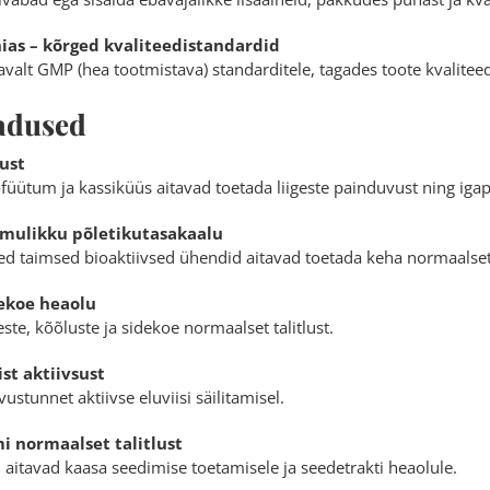
as – kõrged kvaliteedistandardid
alt GMP (hea tootmistava) standarditele, tagades toote kvaliteed
adused
vust
üütum ja kassiküüs aitavad toetada liigeste painduvust ning iga
omulikku põletikutasakaalu
sed taimsed bioaktiivsed ühendid aitavad toetada keha normaalset
dekoe heaolu
este, kõõluste ja sidekoe normaalset talitlust.
ist aktiivsust
ustunnet aktiivse eluviisi säilitamisel.
 normaalset talitlust
 aitavad kaasa seedimise toetamisele ja seedetrakti heaolule.