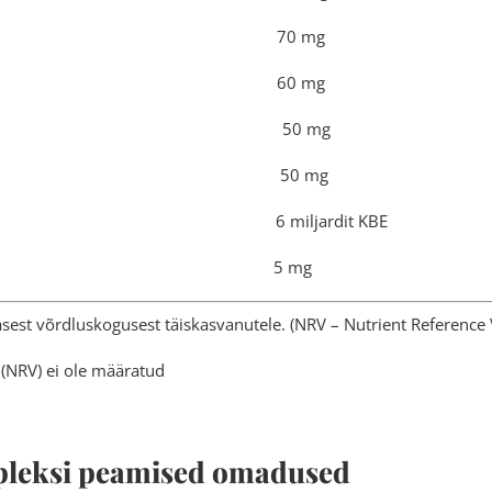
juure ekstrakt 70 mg
üünise ekstrakt 60 mg
ehe ekstrakt 50 mg
üne ekstrakt 50 mg
line segu 6 miljardit KBE
ekstrakt 5 mg
est võrdluskogusest täiskasvanutele. (NRV – Nutrient Reference 
(NRV) ei ole määratud
leksi peamised omadused