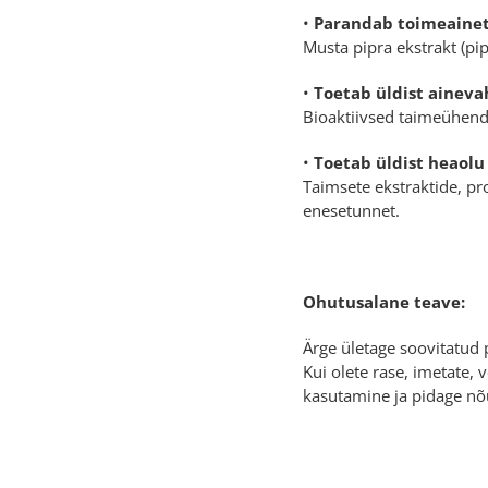
•
Parandab toimeaine
Musta pipra ekstrakt (pi
•
Toetab üldist aineva
Bioaktiivsed taimeühend
•
Toetab üldist heaolu
Taimsete ekstraktide, pr
enesetunnet.
Ohutusalane teave:
Ärge ületage soovitatud 
Kui olete rase, imetate, 
kasutamine ja pidage nõ