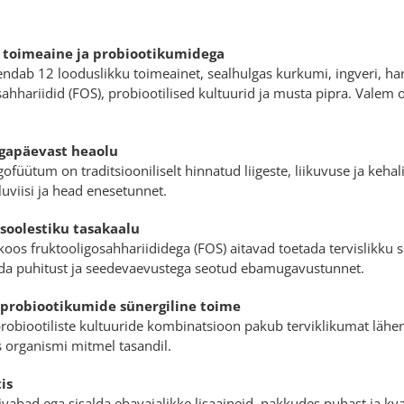
 toimeaine ja probiootikumidega
dab 12 looduslikku toimeainet, sealhulgas kurkumi, ingveri, har
ahhariidid (FOS), probiootilised kultuurid ja musta pipra. Valem
 igapäevast heaolu
ofüütum on traditsiooniliselt hinnatud liigeste, liikuvuse ja ke
eluviisi ja head enesetunnet.
 soolestiku tasakaalu
 koos fruktooligosahhariididega (FOS) aitavad toetada tervislikku 
da puhitust ja seedevaevustega seotud ebamugavustunnet.
probiootikumide sünergiline toime
probiootiliste kultuuride kombinatsioon pakub terviklikumat läh
s organismi mitmel tasandil.
is
vabad ega sisalda ebavajalikke lisaaineid, pakkudes puhast ja kva