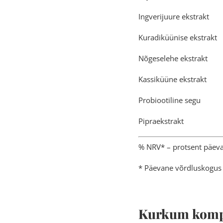
Ingveri
Kuradik
Nõgesel
Kassikü
Probiooti
Pipra
% NRV* – protsent päevas
* Päevane võrdluskogus 
Kurkum komp