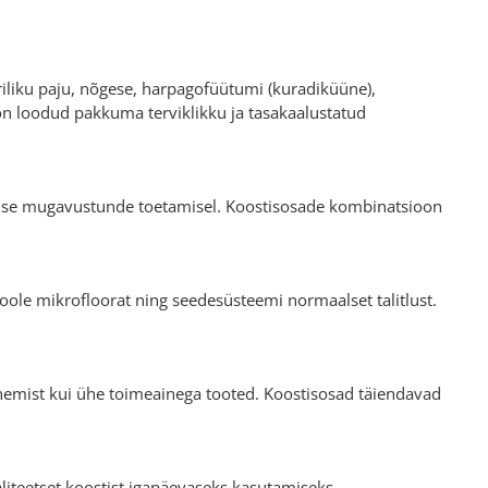
iliku paju, nõgese, harpagofüütumi (kuradiküüne),
 on loodud pakkuma terviklikku ja tasakaalustatud
halise mugavustunde toetamisel. Koostisosade kombinatsioon
soole mikrofloorat ning seedesüsteemi normaalset talitlust.
enemist kui ühe toimeainega tooted. Koostisosad täiendavad
liteetset koostist igapäevaseks kasutamiseks.