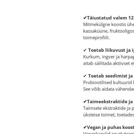
✔Täiustatud valem 12
Mitmekülgne koostis ühen
kassaküüne, fruktooligos
toimeprofiili.
✔
Toetab liikuvust ja
Kurkum, ingver ja harpag
aitab säilitada aktiivset 
✔
Toetab seedimist ja
Probiootilised kultuurid
See võib aidata vähenda
✔Taimeekstraktide ja 
Taimsete ekstraktide ja 
üksteise toimet, toetade
✔Vegan ja puhas koost
Vegankapslid on gluteeni