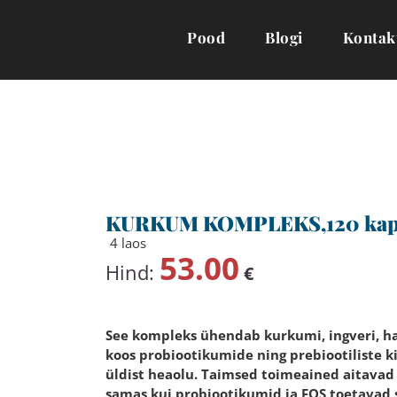
Pood
Blogi
Kontak
KURKUM KOMPLEKS,120 kaps
4 laos
53.00
Hind:
€
See kompleks ühendab kurkumi, ingveri, ha
koos probiootikumide ning prebiootiliste ki
üldist heaolu. Taimsed toimeained aitavad
samas kui probiootikumid ja FOS toetavad 