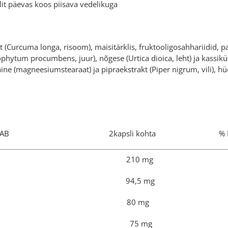
it päevas koos piisava vedelikuga
(Curcuma longa, risoom), maisitärklis, fruktooligosahhariidid, paju 
phytum procumbens, juur), nõgese (Urtica dioica, leht) ja kassikü
ne (magneesiumstearaat) ja pipraekstrakt (Piper nigrum, vili), h
US SISALDAB 2kapsli kohta % N
i ekstrakt 210 mg
 kurkumiini 94,5 mg
ligosahhariid 80 mg
ore ekstrakt 75 mg