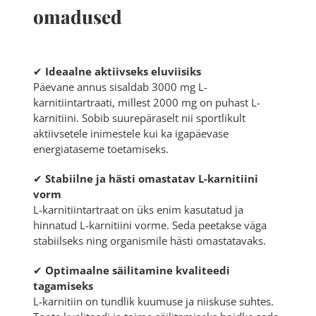
omadused
✔
Ideaalne aktiivseks eluviisiks
Päevane annus sisaldab 3000 mg L-
karnitiintartraati, millest 2000 mg on puhast L-
karnitiini. Sobib suurepäraselt nii sportlikult
aktiivsetele inimestele kui ka igapäevase
energiataseme toetamiseks.
✔
Stabiilne ja hästi omastatav L-karnitiini
vorm
L-karnitiintartraat on üks enim kasutatud ja
hinnatud L-karnitiini vorme. Seda peetakse väga
stabiilseks ning organismile hästi omastatavaks.
✔
Optimaalne säilitamine kvaliteedi
tagamiseks
L-karnitiin on tundlik kuumuse ja niiskuse suhtes.