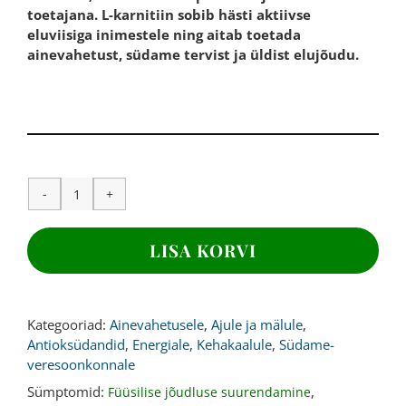
toetajana. L-karnitiin sobib hästi aktiivse
eluviisiga inimestele ning aitab toetada
ainevahetust, südame tervist ja üldist elujõudu.
L-
KARNITIIN,
750
LISA KORVI
mg,
180
kapslit
kogus
Kategooriad:
Ainevahetusele
,
Ajule ja mälule
,
Antioksüdandid
,
Energiale
,
Kehakaalule
,
Südame-
veresoonkonnale
Sümptomid:
,
Füüsilise jõudluse suurendamine