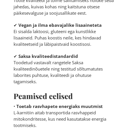
Toote kvaliteedi ja toime säilitamiseks hoidke seda
jahedas, kuivas kohas ning kaitstuna otsese
päikesevalguse ja soojusallikate eest.
✔
Vegan ja ilma ebavajalike lisaaineteta
Ei sisalda laktoosi, gluteeni ega kunstlikke
lisaaineid. Puhas koostis neile, kes hindavad
kvaliteetseid ja läbipaistvaid koostisosi.
✔
Saksa kvaliteedistandardid
Toodetud vastavalt rangetele Saksa
kvaliteedinõuetele ning testitud sõltumatutes
laborites puhtuse, kvaliteedi ja ohutuse
tagamiseks.
Peamised eelised
•
Toetab rasvhapete energiaks muutmist
L-karnitiin aitab transportida rasvhappeid
mitokondritesse, kus need kasutatakse energia
tootmiseks.