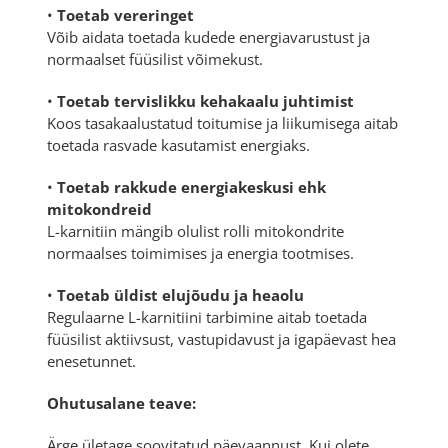
•
Toetab vereringet
Võib aidata toetada kudede energiavarustust ja
normaalset füüsilist võimekust.
•
Toetab tervislikku kehakaalu juhtimist
Koos tasakaalustatud toitumise ja liikumisega aitab
toetada rasvade kasutamist energiaks.
•
Toetab rakkude energiakeskusi ehk
mitokondreid
L-karnitiin mängib olulist rolli mitokondrite
normaalses toimimises ja energia tootmises.
•
Toetab üldist elujõudu ja heaolu
Regulaarne L-karnitiini tarbimine aitab toetada
füüsilist aktiivsust, vastupidavust ja igapäevast hea
enesetunnet.
Ohutusalane teave:
Ärge ületage soovitatud päevaannust. Kui olete