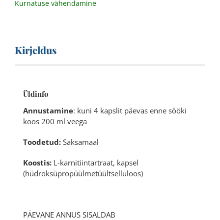
Kurnatuse vähendamine
Kirjeldus
Üldinfo
Annustamine
: kuni 4 kapslit päevas enne sööki
koos 200 ml veega
Toodetud:
Saksamaal
Koostis:
L-karnitiintartraat, kapsel
(hüdroksüpropüülmetüültselluloos)
PÄEVANE ANNUS SISALDAB