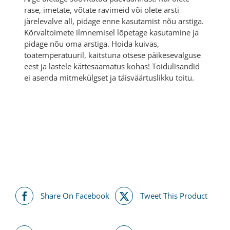
rase, imetate, võtate ravimeid või olete arsti
järelevalve all, pidage enne kasutamist nõu arstiga.
Kõrvaltoimete ilmnemisel lõpetage kasutamine ja
pidage nõu oma arstiga. Hoida kuivas,
toatemperatuuril, kaitstuna otsese päikesevalguse
eest ja lastele kättesaamatus kohas! Toidulisandid
ei asenda mitmekülgset ja täisväärtuslikku toitu.
Share On Facebook
Tweet This Product