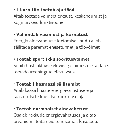
•
L-karnitiin toetab aju tööd
Aitab toetada vaimset erksust, keskendumist ja
kognitiivseid funktsioone.
•
Vähendab väsimust ja kurnatust
Energia ainevahetuse toetamise kaudu aitab
säilitada paremat enesetunnet ja töövõimet.
•
Toetab sportlikku sooritusvõimet
Sobib hästi aktiivse eluviisiga inimestele, aidates
toetada treeningute efektiivsust.
•
Toetab lihasmassi säilitamist
Aitab kaasa lihaste energiavarustusele ja
taastumisele füüsilise koormuse ajal.
•
Toetab normaalset ainevahetust
Osaleb rakkude energiavahetuses ja aitab
organismil toitaineid tõhusamalt kasutada.