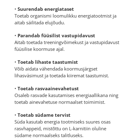
•
Suurendab energiataset
Toetab organismi loomulikku energiatootmist ja
aitab säilitada elujõudu.
•
Parandab füüsilist vastupidavust
Aitab toetada treeningvõimekust ja vastupidavust
füüsilise koormuse ajal.
•
Toetab lihaste taastumist
Võib aidata vähendada koormusjärgset
lihasväsimust ja toetada kiiremat taastumist.
•
Toetab rasvaainevahetust
Osaleb rasvade kasutamises energiaallikana ning
toetab ainevahetuse normaalset toimimist.
•
Toetab südame tervist
Süda kasutab energia tootmiseks suures osas
rasvhappeid, mistõttu on L-karnitiin oluline
südame normaalseks talitluseks.