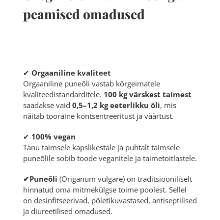
peamised omadused
✔
Orgaaniline kvaliteet
Orgaaniline puneõli vastab kõrgeimatele
kvaliteedistandarditele.
100 kg värskest taimest
saadakse vaid
0,5–1,2 kg eeterlikku õli
, mis
näitab tooraine kontsentreeritust ja väärtust.
✔
100% vegan
Tänu taimsele kapslikestale ja puhtalt taimsele
puneõlile sobib toode veganitele ja taimetoitlastele.
✔Puneõli
(
Origanum vulgare
) on traditsiooniliselt
hinnatud oma mitmekülgse toime poolest. Sellel
on desinfitseerivad, põletikuvastased, antiseptilised
ja diureetilised omadused.