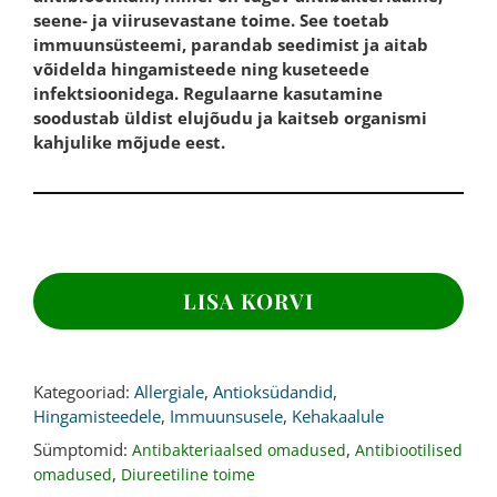
seene- ja viirusevastane toime. See toetab
immuunsüsteemi, parandab seedimist ja aitab
võidelda hingamisteede ning kuseteede
infektsioonidega. Regulaarne kasutamine
soodustab üldist elujõudu ja kaitseb organismi
kahjulike mõjude eest.
OREGANO
ÕLI,
LISA KORVI
80
mg,
60
kapslit
Kategooriad:
Allergiale
,
Antioksüdandid
,
kogus
Hingamisteedele
,
Immuunsusele
,
Kehakaalule
Sümptomid:
,
Antibakteriaalsed omadused
Antibiootilised
,
omadused
Diureetiline toime