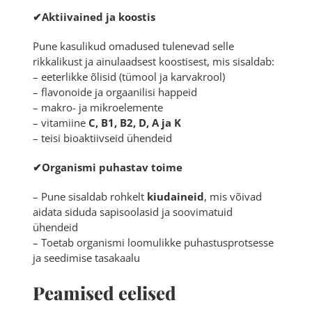
✔Aktiivained ja koostis
Pune kasulikud omadused tulenevad selle
rikkalikust ja ainulaadsest koostisest, mis sisaldab:
– eeterlikke õlisid (tümool ja karvakrool)
– flavonoide ja orgaanilisi happeid
– makro- ja mikroelemente
– vitamiine
C, B1, B2, D, A ja K
– teisi bioaktiivseid ühendeid
✔
Organismi puhastav toime
– Pune sisaldab rohkelt
kiudaineid
, mis võivad
aidata siduda sapisoolasid ja soovimatuid
ühendeid
– Toetab organismi loomulikke puhastusprotsesse
ja seedimise tasakaalu
Peamised eelised