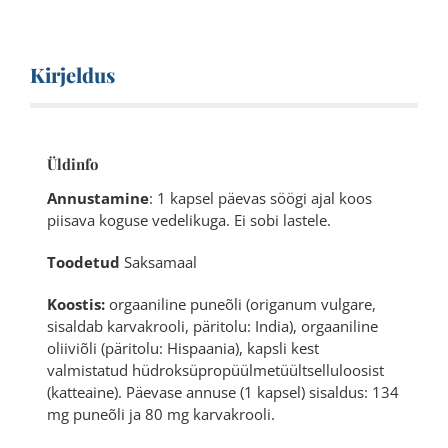
Kirjeldus
Üldinfo
Annustamine
: 1 kapsel päevas söögi ajal koos
piisava koguse vedelikuga. Ei sobi lastele.
Toodetud
Saksamaal
Koostis:
orgaaniline puneõli (origanum vulgare,
sisaldab karvakrooli, päritolu: India), orgaaniline
oliiviõli (päritolu: Hispaania), kapsli kest
valmistatud hüdroksüpropüülmetüültselluloosist
(katteaine). Päevase annuse (1 kapsel) sisaldus: 134
mg puneõli ja 80 mg karvakrooli.