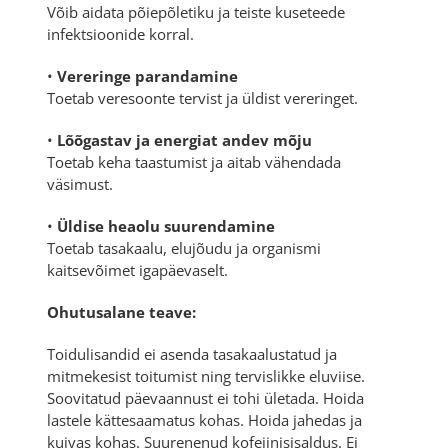
Võib aidata põiepõletiku ja teiste kuseteede
infektsioonide korral.
•
Vereringe parandamine
Toetab veresoonte tervist ja üldist vereringet.
•
Lõõgastav ja energiat andev mõju
Toetab keha taastumist ja aitab vähendada
väsimust.
•
Üldise heaolu suurendamine
Toetab tasakaalu, elujõudu ja organismi
kaitsevõimet igapäevaselt.
Ohutusalane teave:
Toidulisandid ei asenda tasakaalustatud ja
mitmekesist toitumist ning tervislikke eluviise.
Soovitatud päevaannust ei tohi ületada. Hoida
lastele kättesaamatus kohas. Hoida jahedas ja
kuivas kohas. Suurenenud kofeiinisisaldus. Ei