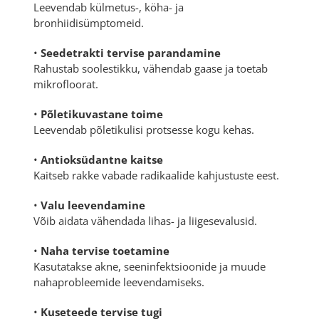
Leevendab külmetus-, köha- ja
bronhiidisümptomeid.
•
Seedetrakti tervise parandamine
Rahustab soolestikku, vähendab gaase ja toetab
mikrofloorat.
•
Põletikuvastane toime
Leevendab põletikulisi protsesse kogu kehas.
•
Antioksüdantne kaitse
Kaitseb rakke vabade radikaalide kahjustuste eest.
•
Valu leevendamine
Võib aidata vähendada lihas- ja liigesevalusid.
•
Naha tervise toetamine
Kasutatakse akne, seeninfektsioonide ja muude
nahaprobleemide leevendamiseks.
•
Kuseteede tervise tugi