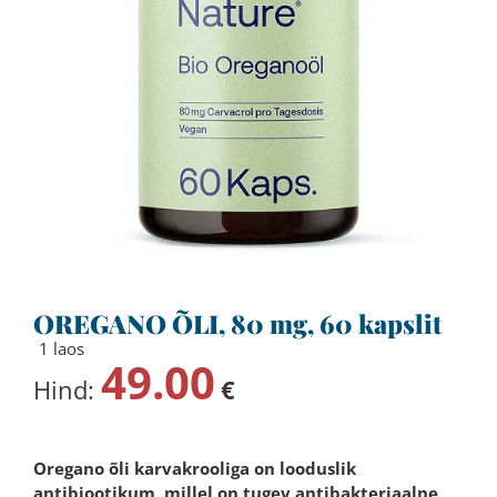
OREGANO ÕLI, 80 mg, 60 kapslit
1 laos
49.00
Hind:
€
Oregano õli karvakrooliga on looduslik
antibiootikum, millel on tugev antibakteriaalne,