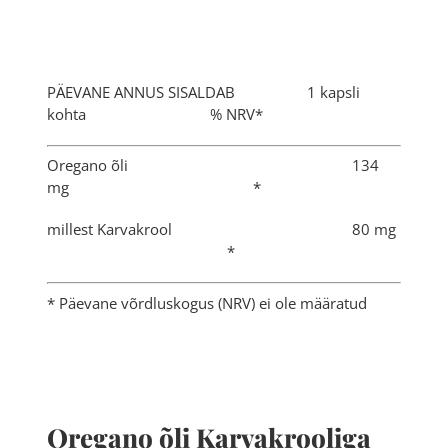
PÄEVANE ANNUS SISALDAB 1 kapsli
kohta % NRV*
Oregano õli 134
mg *
millest Karvakrool 80 mg
*
* Päevane võrdluskogus (NRV) ei ole määratud
Oregano õli Karvakrooliga