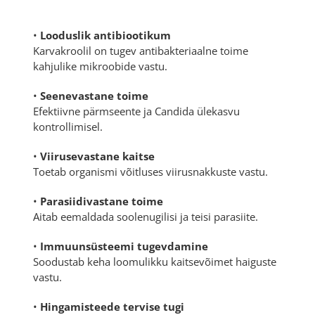
•
Looduslik antibiootikum
Karvakroolil on tugev antibakteriaalne toime
kahjulike mikroobide vastu.
•
Seenevastane toime
Efektiivne pärmseente ja Candida ülekasvu
kontrollimisel.
•
Viirusevastane kaitse
Toetab organismi võitluses viirusnakkuste vastu.
•
Parasiidivastane toime
Aitab eemaldada soolenugilisi ja teisi parasiite.
•
Immuunsüsteemi tugevdamine
Soodustab keha loomulikku kaitsevõimet haiguste
vastu.
•
Hingamisteede tervise tugi