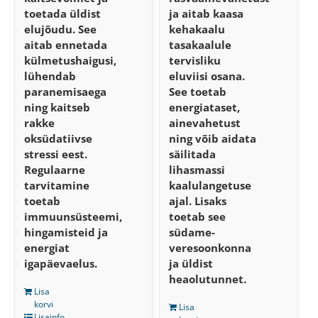
toetada üldist
ja aitab kaasa
elujõudu. See
kehakaalu
aitab ennetada
tasakaalule
külmetushaigusi,
tervisliku
lühendab
eluviisi osana.
paranemisaega
See toetab
ning kaitseb
energiataset,
rakke
ainevahetust
oksüdatiivse
ning võib aidata
stressi eest.
säilitada
Regulaarne
lihasmassi
tarvitamine
kaalulangetuse
toetab
ajal. Lisaks
immuunsüsteemi,
toetab see
hingamisteid ja
südame-
energiat
veresoonkonna
igapäevaelus.
ja üldist
heaolutunnet.
Lisa
korvi
Lisa
Lisainfo