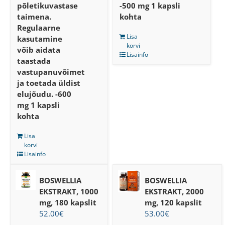
põletikuvastase
-500 mg 1 kapsli
taimena.
kohta
Regulaarne
Lisa
kasutamine
korvi
võib aidata
Lisainfo
taastada
vastupanuvõimet
ja toetada üldist
elujõudu.
-600
mg 1 kapsli
kohta
Lisa
korvi
Lisainfo
BOSWELLIA
BOSWELLIA
EKSTRAKT, 1000
EKSTRAKT, 2000
mg, 180 kapslit
mg, 120 kapslit
52.00
€
53.00
€