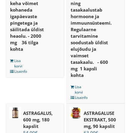
keha võimet
ning
kohaneda
tasakaalustab
igapäevaste
hormoone ja
pingetega ja
immuunsüsteemi.
säilitada üldist
Regulaarne
heaolu.
- 2000
tarvitamine
mg 36 tilga
soodustab üldist
kohta
elujõudu ja
vaimset
Lisa
tasakaalu.
- 600
korvi
mg 1 kapsli
Lisainfo
kohta
Lisa
korvi
Lisainfo
ASTRAGALUS,
ASTRAGALUSE
600 mg, 180
EKSTRAKT, 500
kapslit
mg, 90 kapslit
54.00
€
63.00
€