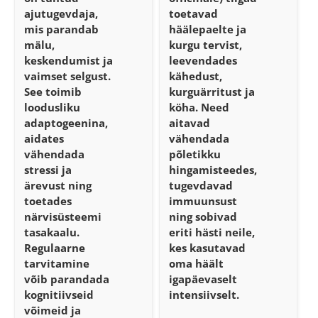
ajutugevdaja,
toetavad
mis parandab
häälepaelte ja
mälu,
kurgu tervist,
keskendumist ja
leevendades
vaimset selgust.
kähedust,
See toimib
kurguärritust ja
loodusliku
köha. Need
adaptogeenina,
aitavad
aidates
vähendada
vähendada
põletikku
stressi ja
hingamisteedes,
ärevust ning
tugevdavad
toetades
immuunsust
närvisüsteemi
ning sobivad
tasakaalu.
eriti hästi neile,
Regulaarne
kes kasutavad
tarvitamine
oma häält
võib parandada
igapäevaselt
kognitiivseid
intensiivselt.
võimeid ja