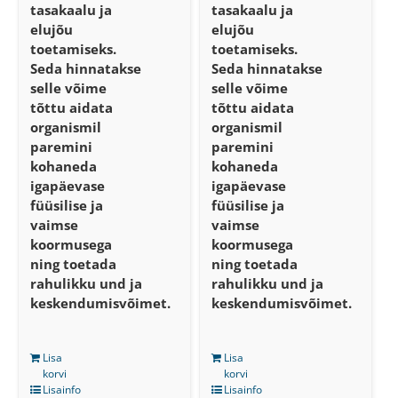
tasakaalu ja
tasakaalu ja
elujõu
elujõu
toetamiseks.
toetamiseks.
Seda hinnatakse
Seda hinnatakse
selle võime
selle võime
tõttu aidata
tõttu aidata
organismil
organismil
paremini
paremini
kohaneda
kohaneda
igapäevase
igapäevase
füüsilise ja
füüsilise ja
vaimse
vaimse
koormusega
koormusega
ning toetada
ning toetada
rahulikku und ja
rahulikku und ja
keskendumisvõimet.
keskendumisvõimet.
Lisa
Lisa
korvi
korvi
Lisainfo
Lisainfo