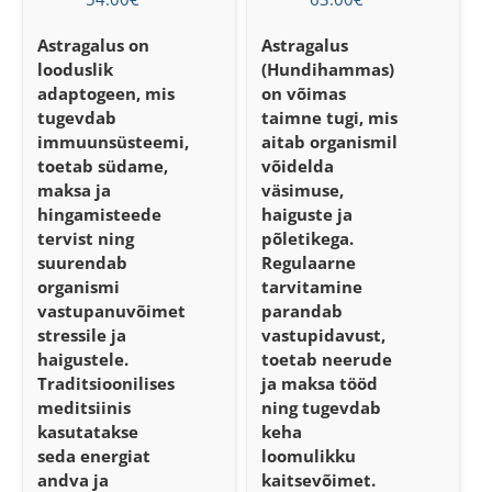
Astragalus
on
Astragalus
looduslik
(Hundihammas)
adaptogeen, mis
on võimas
tugevdab
taimne tugi, mis
immuunsüsteemi,
aitab organismil
toetab südame,
võidelda
maksa ja
väsimuse,
hingamisteede
haiguste ja
tervist ning
põletikega.
suurendab
Regulaarne
organismi
tarvitamine
vastupanuvõimet
parandab
stressile ja
vastupidavust,
haigustele.
toetab neerude
Traditsioonilises
ja maksa tööd
meditsiinis
ning tugevdab
kasutatakse
keha
seda energiat
loomulikku
andva ja
kaitsevõimet.