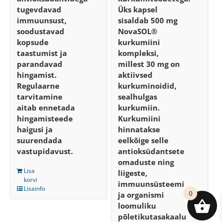
tugevdavad
Üks kapsel
immuunsust,
sisaldab 500 mg
soodustavad
NovaSOL®
kopsude
kurkumiini
taastumist ja
kompleksi,
parandavad
millest 30 mg on
hingamist.
aktiivsed
Regulaarne
kurkuminoidid,
tarvitamine
sealhulgas
aitab ennetada
kurkumiin.
hingamisteede
Kurkumiini
haigusi ja
hinnatakse
suurendada
eelkõige selle
vastupidavust.
antioksüdantsete
omaduste ning
Lisa
liigeste,
korvi
immuunsüsteemi
Lisainfo
0
ja organismi
loomuliku
põletikutasakaalu