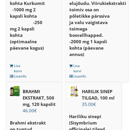
kohta Kurkumit
elujõudu. Viirukiekstrakti
-1000 mg 2
toimiv osa on
kapsli kohta
põletikke pärssiva
-250
ja valu vaigistava
mg 2 kapsli
toimega
kohta
bosvellhapped.
(optimaalne
-2000 mg 1 kapsli
päevane kogus)
kohta (päevane
annus)
Lisa
Lisa
korvi
korvi
Lisainfo
Lisainfo
BRAHMI
HARILIK SINEP
EKSTRAKT, 500
TILGAD, 100 ml
mg, 120 kapslit
35.00
€
46.00
€
Hariliku sinepi
Brahmi ekstrakt
(Sisymbrium
on tuntud
officinale) tilgad