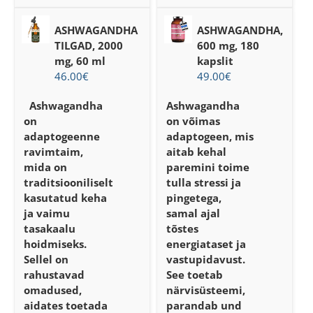
ASHWAGANDHA
ASHWAGANDHA,
TILGAD, 2000
600 mg, 180
mg, 60 ml
kapslit
46.00
€
49.00
€
Ashwagandha
Ashwagandha
on
on võimas
adaptogeenne
adaptogeen, mis
ravimtaim,
aitab kehal
mida on
paremini toime
traditsiooniliselt
tulla stressi ja
kasutatud keha
pingetega,
ja vaimu
samal ajal
tasakaalu
tõstes
hoidmiseks.
energiataset ja
Sellel on
vastupidavust.
rahustavad
See toetab
omadused,
närvisüsteemi,
aidates toetada
parandab und