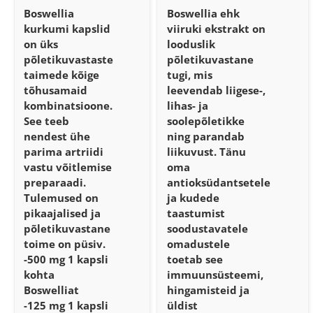
Boswellia
Boswellia ehk
kurkumi kapslid
viiruki ekstrakt on
on üks
looduslik
põletikuvastaste
põletikuvastane
taimede kõige
tugi, mis
tõhusamaid
leevendab liigese-,
kombinatsioone.
lihas- ja
See teeb
soolepõletikke
nendest ühe
ning parandab
parima artriidi
liikuvust. Tänu
vastu võitlemise
oma
preparaadi.
antioksüdantsetele
Tulemused on
ja kudede
pikaajalised ja
taastumist
põletikuvastane
soodustavatele
toime on püsiv.
omadustele
-500 mg 1 kapsli
toetab see
kohta
immuunsüsteemi,
Boswelliat
hingamisteid ja
-125 mg 1 kapsli
üldist