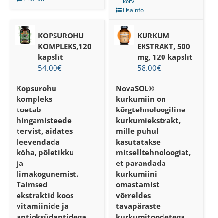
korvi
Lisainfo
KOPSUROHU
KURKUM
KOMPLEKS,120
EKSTRAKT, 500
kapslit
mg, 120 kapslit
54.00
€
58.00
€
Kopsurohu
NovaSOL®
kompleks
kurkumiin on
toetab
kõrgtehnoloogiline
hingamisteede
kurkumiekstrakt,
tervist, aidates
mille puhul
leevendada
kasutatakse
köha, põletikku
mitselltehnoloogiat,
ja
et parandada
limakogunemist.
kurkumiini
Taimsed
omastamist
ekstraktid koos
võrreldes
vitamiinide ja
tavapäraste
antioksüdantidega
kurkumitoodetega.