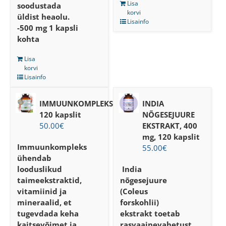
Lisa
soodustada
korvi
üldist heaolu.
Lisainfo
-500 mg 1 kapsli
kohta
Lisa
korvi
Lisainfo
IMMUUNKOMPLEKS,
INDIA
120 kapslit
NÕGESEJUURE
50.00
€
EKSTRAKT, 400
mg, 120 kapslit
Immuunkompleks
55.00
€
ühendab
looduslikud
India
taimeekstraktid,
nõgesejuure
vitamiinid ja
(Coleus
mineraalid, et
forskohlii)
tugevdada keha
ekstrakt toetab
kaitsevõimet ja
rasvaainevahetust