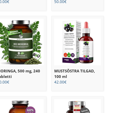
0.00
€
50.00
€
ORINGA, 500 mg, 240
MUSTSÕSTRA TILGAD,
abletti
100 ml
0.00
€
42.00
€