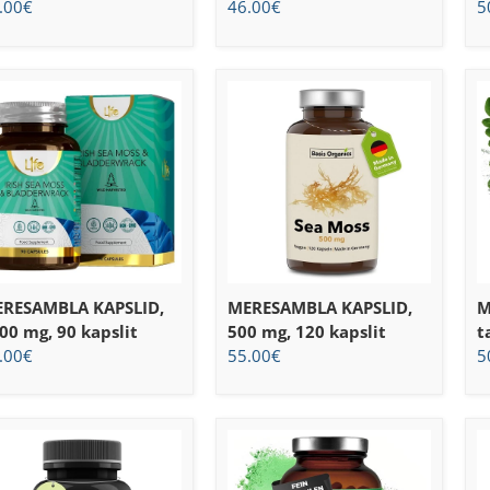
.00
€
46.00
€
5
RESAMBLA KAPSLID,
MERESAMBLA KAPSLID,
M
00 mg, 90 kapslit
500 mg, 120 kapslit
t
.00
€
55.00
€
5