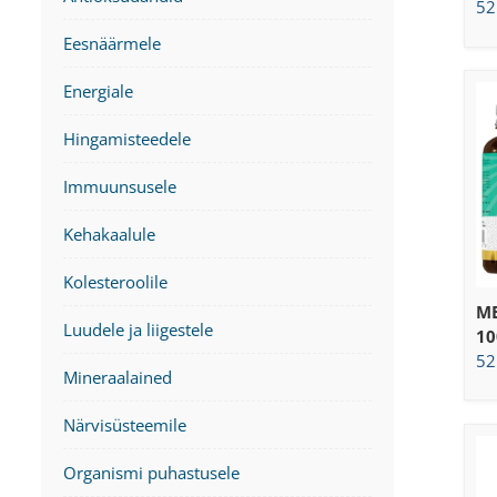
52
Eesnäärmele
Energiale
Hingamisteedele
Immuunsusele
Kehakaalule
Kolesteroolile
ME
Luudele ja liigestele
10
52
Mineraalained
Närvisüsteemile
Organismi puhastusele