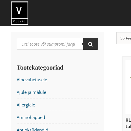
Skip
to
content
Sortee
Products
search
Tootekategooriad
Ainevahetusele
Ajule ja mälule
Allergiale
Aminohapped
KL
ta
Antioksüdandid