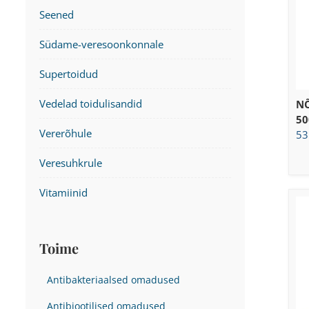
Seened
Südame-veresoonkonnale
Supertoidud
Vedelad toidulisandid
NÕ
50
Vererõhule
53
Veresuhkrule
Vitamiinid
Toime
Antibakteriaalsed omadused
Antibiootilised omadused