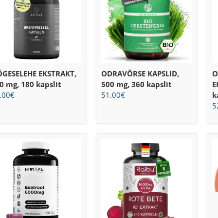
GESELEHE EKSTRAKT,
ODRAVÕRSE KAPSLID,
O
0 mg, 180 kapslit
500 mg, 360 kapslit
E
.00
€
51.00
€
k
5