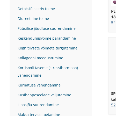
Detoksifitseeriv toime
PE
18
Diureetiline toime
54
Füüsilise jõudluse suurendamine
Keskendumisvõime parandamine
Kognitiivsete võimete turgutamine
Kollageeni moodustumine
Kortisooli taseme (stressihormoon)
vähendamine
Kurnatuse vähendamine
SP
Kusihappesoolade väljutamine
ta
52
Lihasjõu suurendamine
Maksa tervise toetamine