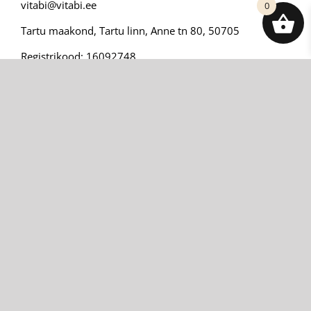
vitabi@vitabi.ee
0
Tartu maakond, Tartu linn, Anne tn 80, 50705
Registrikood: 16092748
KMKR nr: EE102360428
Blogi
Minu konto
Kontakt
Ostu- ja müügitingimused
Tarne
Privaatsustingimused