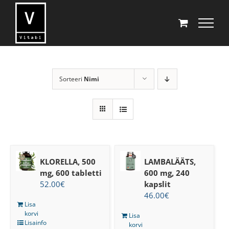
Skip
to
content
Sorteeri
Nimi
KLORELLA, 500
LAMBALÄÄTS,
mg, 600 tabletti
600 mg, 240
52.00
€
kapslit
46.00
€
Lisa
korvi
Lisa
Lisainfo
korvi