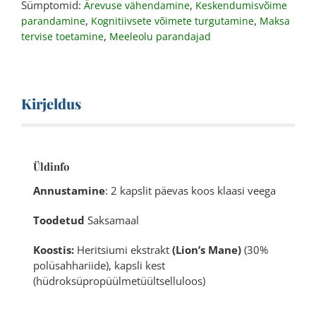
Sümptomid:
,
Ärevuse vähendamine
Keskendumisvõime
,
,
parandamine
Kognitiivsete võimete turgutamine
Maksa
,
tervise toetamine
Meeleolu parandajad
Kirjeldus
Üldinfo
Annustamine
: 2 kapslit päevas koos klaasi veega
Toodetud
Saksamaal
Koostis:
Heritsiumi ekstrakt
(Lion’s Mane)
(30%
polüsahhariide), kapsli kest
(hüdroksüpropüülmetüültselluloos)