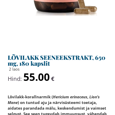
LÕVILAKK SEENEEKSTRAKT, 650
mg, 180 kapslit
2 laos
55.00
Hind:
€
Lõvilakk-korallnarmik (
Hericium erinaceus
,
Lion’s
Mane
) on tuntud aju ja närvisüsteemi toetaja,
aidates parandada mälu, keskendumist ja vaimset
selgust. See seen tugevdab immuunsust, vähendab