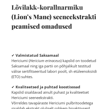
Lõvilakk-korallnarmiku
(Lion’s Mane) seeneekstrakti
peamised omadused
✔
Valmistatud Saksamaal
Hericiumi (
Hericium erinaceus
) kapslid on toodetud
Saksamaal ning iga partii on põhjalikult testitud
välise sertifitseeritud labori poolt, sh etüleenoksiidi
(ETO) suhtes.
✔
Kvaliteetsed ja puhtad koostisosad
Kapslid sisaldavad ainult puhast ja kvaliteetset
Hericiumi seeneekstrakti.
Võrreldes tavapäraste Hericiumi pulbritoodetega
sisaldab ekstrakt oluliselt rohkem bioaktiivseid