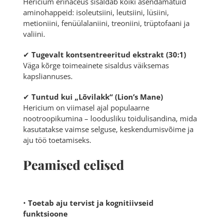
Hericium erinaceus sisaldab kõiki asendamatuid
aminohappeid: isoleutsiini, leutsiini, lüsiini,
metioniini, fenüülalaniini, treoniini, trüptofaani ja
valiini.
✔
Tugevalt kontsentreeritud ekstrakt (30:1)
Väga kõrge toimeainete sisaldus väiksemas
kapsliannuses.
✔
Tuntud kui „Lõvilakk“ (Lion’s Mane)
Hericium on viimasel ajal populaarne
nootroopikumina – loodusliku toidulisandina, mida
kasutatakse vaimse selguse, keskendumisvõime ja
aju töö toetamiseks.
Peamised eelised
•
Toetab aju tervist ja kognitiivseid
funktsioone