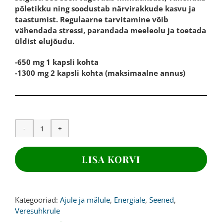
põletikku ning soodustab närvirakkude kasvu ja
taastumist. Regulaarne tarvitamine võib
vähendada stressi, parandada meeleolu ja toetada
üldist elujõudu.
-650 mg 1 kapsli kohta
-1300 mg 2 kapsli kohta (maksimaalne annus)
LÕVILAKK
SEENEEKSTRAKT,
650
LISA KORVI
mg,
180
kapslit
kogus
Kategooriad:
Ajule ja mälule
,
Energiale
,
Seened
,
Veresuhkrule