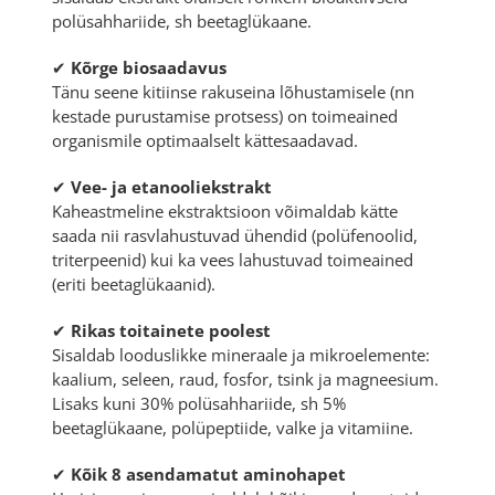
polüsahhariide, sh beetaglükaane.
✔
Kõrge biosaadavus
Tänu seene kitiinse rakuseina lõhustamisele (nn
kestade purustamise protsess) on toimeained
organismile optimaalselt kättesaadavad.
✔
Vee- ja etanooliekstrakt
Kaheastmeline ekstraktsioon võimaldab kätte
saada nii rasvlahustuvad ühendid (polüfenoolid,
triterpeenid) kui ka vees lahustuvad toimeained
(eriti beetaglükaanid).
✔
Rikas toitainete poolest
Sisaldab looduslikke mineraale ja mikroelemente:
kaalium, seleen, raud, fosfor, tsink ja magneesium.
Lisaks kuni 30% polüsahhariide, sh 5%
beetaglükaane, polüpeptiide, valke ja vitamiine.
✔
Kõik 8 asendamatut aminohapet