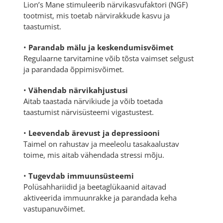
Lion’s Mane stimuleerib närvikasvufaktori (NGF)
tootmist, mis toetab närvirakkude kasvu ja
taastumist.
•
Parandab mälu ja keskendumisvõimet
Regulaarne tarvitamine võib tõsta vaimset selgust
ja parandada õppimisvõimet.
•
Vähendab närvikahjustusi
Aitab taastada närvikiude ja võib toetada
taastumist närvisüsteemi vigastustest.
•
Leevendab ärevust ja depressiooni
Taimel on rahustav ja meeleolu tasakaalustav
toime, mis aitab vähendada stressi mõju.
•
Tugevdab immuunsüsteemi
Polüsahhariidid ja beetaglükaanid aitavad
aktiveerida immuunrakke ja parandada keha
vastupanuvõimet.