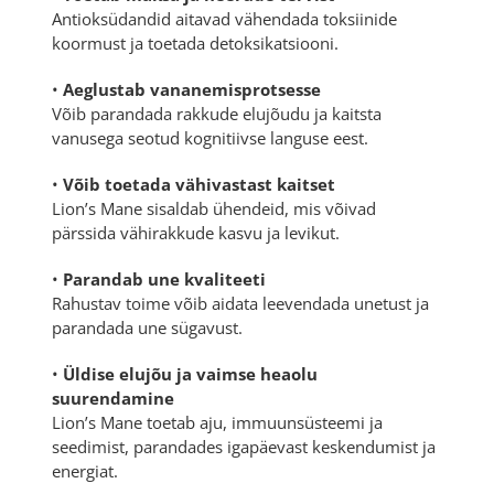
Antioksüdandid aitavad vähendada toksiinide
koormust ja toetada detoksikatsiooni.
•
Aeglustab vananemisprotsesse
Võib parandada rakkude elujõudu ja kaitsta
vanusega seotud kognitiivse languse eest.
•
Võib toetada vähivastast kaitset
Lion’s Mane sisaldab ühendeid, mis võivad
pärssida vähirakkude kasvu ja levikut.
•
Parandab une kvaliteeti
Rahustav toime võib aidata leevendada unetust ja
parandada une sügavust.
•
Üldise elujõu ja vaimse heaolu
suurendamine
Lion’s Mane toetab aju, immuunsüsteemi ja
seedimist, parandades igapäevast keskendumist ja
energiat.