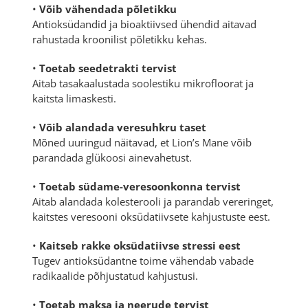
•
Võib vähendada põletikku
Antioksüdandid ja bioaktiivsed ühendid aitavad
rahustada kroonilist põletikku kehas.
•
Toetab seedetrakti tervist
Aitab tasakaalustada soolestiku mikrofloorat ja
kaitsta limaskesti.
•
Võib alandada veresuhkru taset
Mõned uuringud näitavad, et Lion’s Mane võib
parandada glükoosi ainevahetust.
•
Toetab südame-veresoonkonna tervist
Aitab alandada kolesterooli ja parandab vereringet,
kaitstes veresooni oksüdatiivsete kahjustuste eest.
•
Kaitseb rakke oksüdatiivse stressi eest
Tugev antioksüdantne toime vähendab vabade
radikaalide põhjustatud kahjustusi.
•
Toetab maksa ja neerude tervist