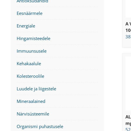
Antioksüdandid
Eesnäärmele
A 
Energiale
10
38
Hingamisteedele
Immuunsusele
Kehakaalule
Kolesteroolile
Luudele ja liigestele
Mineraalained
Närvisüsteemile
AL
mg
Organismi puhastusele
52