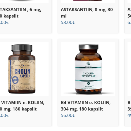
TAKSANTIIN , 6 mg,
ASTAKSANTIIN, 8 mg, 30
A
0 kapslit
ml
5
.00
€
53.00
€
6
 VITAMIIN e. KOLIIN,
B4 VITAMIIN e. KOLIIN,
B
0 mg, 180 kapslit
304 mg, 180 kapslit
3
.00
€
56.00
€
4