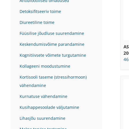
Antibiootilised omadused
Detoksifitseeriv toime
Diureetiline toime
Füüsilise jõudluse suurendamine
Keskendumisvõime parandamine
A
20
Kognitiivsete võimete turgutamine
46
Kollageeni moodustumine
Kortisooli taseme (stressihormoon)
vähendamine
Kurnatuse vähendamine
Kusihappesoolade väljutamine
Lihasjõu suurendamine