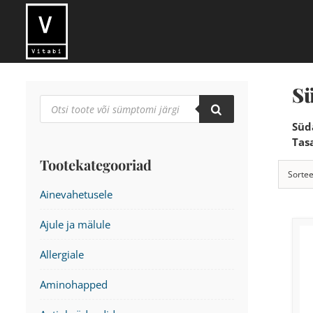
Skip
to
content
S
Products
search
Süd
Tas
Tootekategooriad
Sortee
Ainevahetusele
Ajule ja mälule
Allergiale
Aminohapped