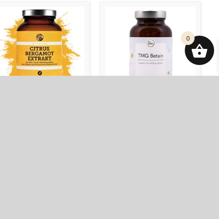
0
ERGAMOTI EKSTRAKT,
BETAIIN TMG, 500 mg,
95 mg, 180 kapslit
120 kapslit
1.00
€
51.00
€