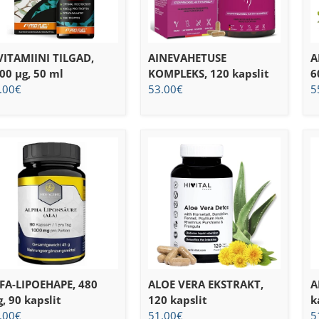
VITAMIINI TILGAD,
AINEVAHETUSE
A
00 μg, 50 ml
KOMPLEKS, 120 kapslit
6
.00
€
53.00
€
5
FA-LIPOEHAPE, 480
ALOE VERA EKSTRAKT,
A
, 90 kapslit
120 kapslit
k
.00
€
51.00
€
5