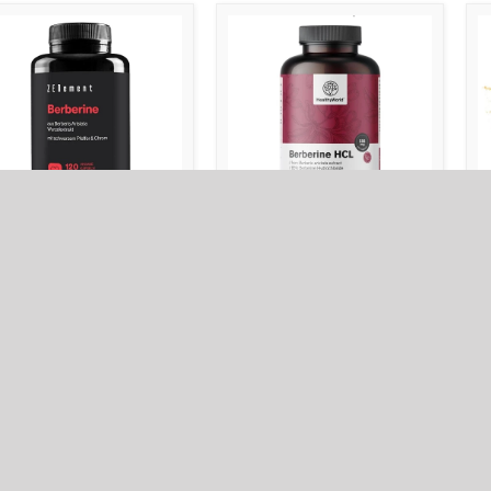
RBERIIN EKSTRAKT,
BERBERIIN EKSTRAKT,
B
0 mg, 120 kapslit
500 mg, 180 kapslit
6
.00
€
63.00
€
6