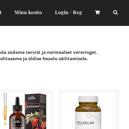
t
Minu konto
Login / Reg
a südame tervist ja normaalset vereringet.
litaseme ja üldise heaolu säilitamisele.