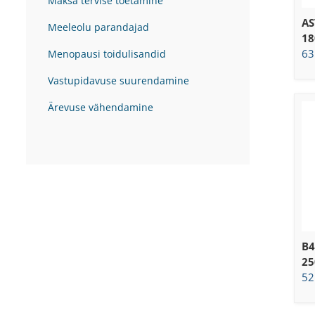
Maksa tervise toetamine
AS
Meeleolu parandajad
18
63
Menopausi toidulisandid
Vastupidavuse suurendamine
Ärevuse vähendamine
B4
25
52