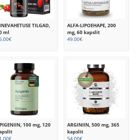
INEVAHETUSE TILGAD,
ALFA-LIPOEHAPE, 200
0 ml
mg, 60 kapslit
5.00
€
49.00
€
PIGENIIN, 100 mg, 120
ARGINIIN, 500 mg, 365
apslit
kapslit
1.00
€
54.00
€