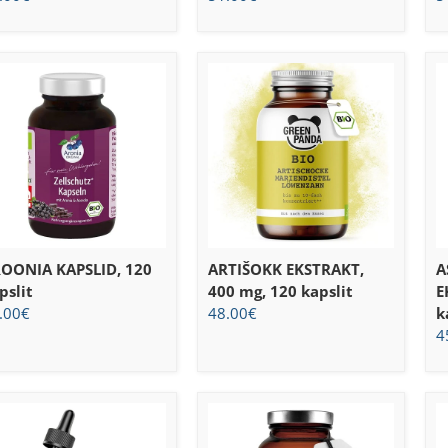
OONIA KAPSLID, 120
ARTIŠOKK EKSTRAKT,
A
pslit
400 mg, 120 kapslit
E
.00
€
48.00
€
k
4