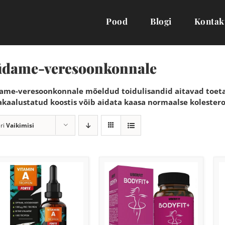
Pood
Blogi
Kontak
üdame-veresoonkonnale
ame-veresoonkonnale mõeldud toidulisandid aitavad toetad
akaalustatud koostis võib aidata kaasa normaalse kolesteroo
ri
Vaikimisi