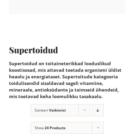
Supertoidud
Supertoidud on toitaineterikkad looduslikud
koostisosad, mis aitavad toetada organismi üldist
heaolu ja energiataset. Supertoitude kategooria
toidulisandid sisaldavad sageli vitamiine,
mineraale, antioksüdante ja taimseid ühendeid,
mis toetavad keha loomulikku tasakaalu.
Sorteeri
Vaikimisi
Show
24 Products