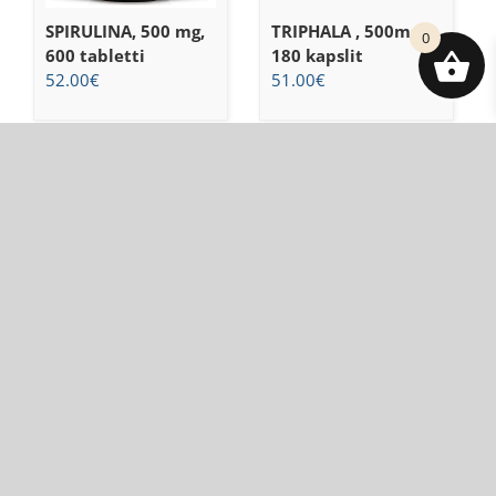
SPIRULINA, 500 mg,
TRIPHALA , 500mg,
0
600 tabletti
180 kapslit
52.00
€
51.00
€
DALSGARD OÜ
+372 5566 1459
vitabi@vitabi.ee
Tartu maakond, Tartu linn, Anne tn 80, 50705
Registrikood: 16092748
KMKR nr: EE102360428