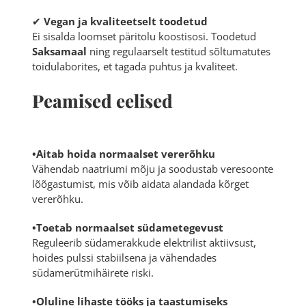
✔
Vegan ja kvaliteetselt toodetud
Ei sisalda loomset päritolu koostisosi. Toodetud
Saksamaal
ning regulaarselt testitud sõltumatutes
toidulaborites, et tagada puhtus ja kvaliteet.
Peamised eelised
•Aitab hoida normaalset vererõhku
Vähendab naatriumi mõju ja soodustab veresoonte
lõõgastumist, mis võib aidata alandada kõrget
vererõhku.
•Toetab normaalset südametegevust
Reguleerib südamerakkude elektrilist aktiivsust,
hoides pulssi stabiilsena ja vähendades
südamerütmihäirete riski.
•Oluline lihaste tööks ja taastumiseks