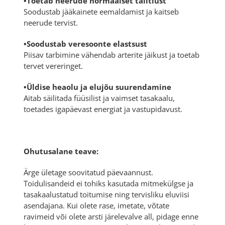
•Toetab neerude normaalset talitlust
Soodustab jääkainete eemaldamist ja kaitseb
neerude tervist.
•Soodustab veresoonte elastsust
Piisav tarbimine vähendab arterite jäikust ja toetab
tervet vereringet.
•Üldise heaolu ja elujõu suurendamine
Aitab säilitada füüsilist ja vaimset tasakaalu,
toetades igapäevast energiat ja vastupidavust.
Ohutusalane teave:
Ärge ületage soovitatud päevaannust.
Toidulisandeid ei tohiks kasutada mitmekülgse ja
tasakaalustatud toitumise ning tervisliku eluviisi
asendajana. Kui olete rase, imetate, võtate
ravimeid või olete arsti järelevalve all, pidage enne