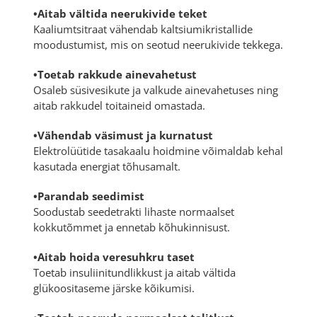
•Aitab vältida neerukivide teket
Kaaliumtsitraat vähendab kaltsiumikristallide
moodustumist, mis on seotud neerukivide tekkega.
•Toetab rakkude ainevahetust
Osaleb süsivesikute ja valkude ainevahetuses ning
aitab rakkudel toitaineid omastada.
•Vähendab väsimust ja kurnatust
Elektrolüütide tasakaalu hoidmine võimaldab kehal
kasutada energiat tõhusamalt.
•Parandab seedimist
Soodustab seedetrakti lihaste normaalset
kokkutõmmet ja ennetab kõhukinnisust.
•Aitab hoida veresuhkru taset
Toetab insuliinitundlikkust ja aitab vältida
glükoositaseme järske kõikumisi.