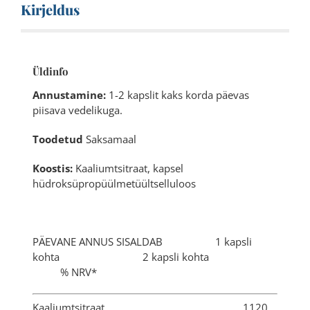
Kirjeldus
Üldinfo
Annustamine:
1-2 kapslit kaks korda päevas
piisava vedelikuga.
Toodetud
Saksamaal
Koostis:
Kaaliumtsitraat, kapsel
hüdroksüpropüülmetüültselluloos
PÄEVANE ANNUS SISALDAB 1 kapsli
kohta 2 kapsli kohta
% NRV*
Kaaliumtsitraat 1120