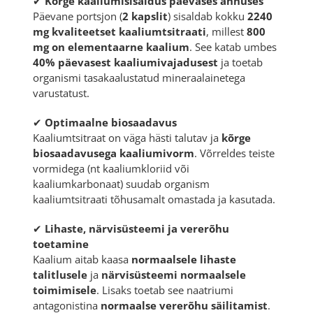
✔
Kõrge kaaliumisisaldus päevases annuses
Päevane portsjon (
2 kapslit
) sisaldab kokku
2240
mg kvaliteetset kaaliumtsitraati
, millest
800
mg on elementaarne kaalium
. See katab umbes
40% päevasest kaaliumivajadusest
ja toetab
organismi tasakaalustatud mineraalainetega
varustatust.
✔
Optimaalne biosaadavus
Kaaliumtsitraat on väga hästi talutav ja
kõrge
biosaadavusega kaaliumivorm
. Võrreldes teiste
vormidega (nt kaaliumkloriid või
kaaliumkarbonaat) suudab organism
kaaliumtsitraati tõhusamalt omastada ja kasutada.
✔
Lihaste, närvisüsteemi ja vererõhu
toetamine
Kaalium aitab kaasa
normaalsele lihaste
talitlusele
ja
närvisüsteemi normaalsele
toimimisele
. Lisaks toetab see naatriumi
antagonistina
normaalse vererõhu säilitamist
.