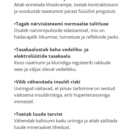
Aitab ennetada lihaskrampe, toetab kontraktsiooni
ja soodustab taastumist pärast füüsilist pingutust.
•Tagab närvisüsteemi normaalse talitluse
Osaleb närviimpulsside edastamisel, mis on
hädavajalik liikumise, tunnetuse ja reflekside jaoks.
•Tasakaalustab keha vedeliku- ja
elektrolüütide tasakaalu
Koos naatriumi ja kloriidiga reguleerib rakkude
sees ja väljas olevat vedelikku.
•Võib vähendada insuldi riski
Uuringud näitavad, et piisav tarbimine on seotud
väiksema insuldiriskiga, eriti hüpertensiooniga
inimestel.
•Toetab luude tervist
Vähendab kaltsiumi kadu uriiniga ja aitab säilitada
luude mineraalset tihedust.