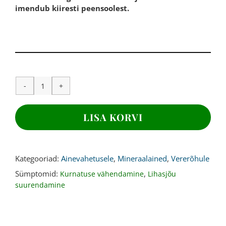
imendub kiiresti peensoolest.
KAALIUM,
400mg
240
LISA KORVI
kapslit
kogus
Kategooriad:
Ainevahetusele
,
Mineraalained
,
Vererõhule
Sümptomid:
,
Kurnatuse vähendamine
Lihasjõu
suurendamine